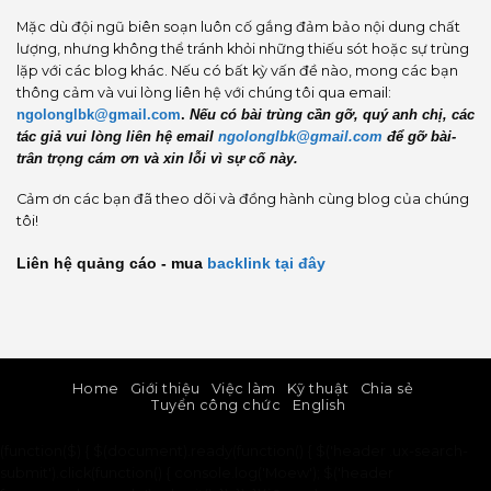
Mặc dù đội ngũ biên soạn luôn cố gắng đảm bảo nội dung chất
lượng, nhưng không thể tránh khỏi những thiếu sót hoặc sự trùng
lặp với các blog khác. Nếu có bất kỳ vấn đề nào, mong các bạn
thông cảm và vui lòng liên hệ với chúng tôi qua email:
ngolonglbk@gmail.com
.
Nếu có bài trùng cần gỡ, quý anh chị, các
tác giả vui lòng liên hệ email
ngolonglbk@gmail.com
để gỡ bài-
trân trọng cám ơn và xin lỗi vì sự cố này.
Cảm ơn các bạn đã theo dõi và đồng hành cùng blog của chúng
tôi!
Liên hệ quảng cáo - mua
backlink
tại đây
Home
Giới thiệu
Việc làm
Kỹ thuật
Chia sẻ
Tuyển công chức
English
(function($) { $(document).ready(function() { $('header .ux-search-
submit').click(function() { console.log('Moew'); $('header