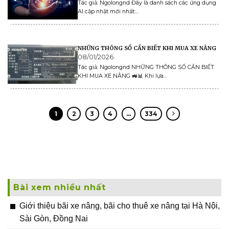
Tác giả: Ngolongnd Đây là danh sách các ứng dụng
AI cập nhật mới nhất:...
NHỮNG THÔNG SỐ CẦN BIẾT KHI MUA XE NÂNG
08/01/2026
Tác giả: Ngolongnd NHỮNG THÔNG SỐ CẦN BIẾT
KHI MUA XE NÂNG 🚜📊 Khi lựa...
1
2
3
4
…
334
Bài xem nhiều nhất
Giới thiệu bãi xe nâng, bãi cho thuê xe nâng tại Hà Nội,
Sài Gòn, Đồng Nai