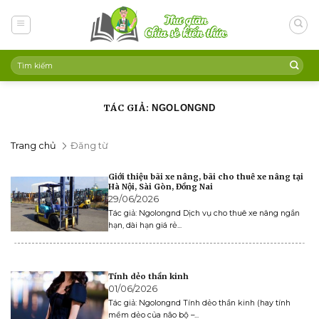
Skip
to
content
TÁC GIẢ:
NGOLONGND
Trang chủ
Đăng từ
Giới thiệu bãi xe nâng, bãi cho thuê xe nâng tại
Hà Nội, Sài Gòn, Đồng Nai
29/06/2026
Tác giả: Ngolongnd Dịch vụ cho thuê xe nâng ngắn
hạn, dài hạn giá rẻ...
Tính dẻo thần kinh
01/06/2026
Tác giả: Ngolongnd Tính dẻo thần kinh (hay tính
mềm dẻo của não bộ –...