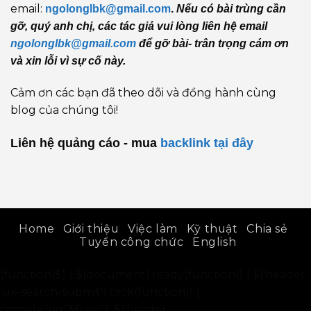
email:
ngolonglbk@gmail.com
.
Nếu có bài trùng cần
gỡ, quý anh chị, các tác giả vui lòng liên hệ email
ngolonglbk@gmail.com
để gỡ bài- trân trọng cám ơn
và xin lỗi vì sự cố này.
Cảm ơn các bạn đã theo dõi và đồng hành cùng
blog của chúng tôi!
Liên hệ quảng cáo - mua
backlink
tại đây
Home
Giới thiệu
Việc làm
Kỹ thuật
Chia sẻ
Tuyển công chức
English
(function($) { $(document).ready(function() { $('header
.ux-search-submit').click(function() {
console.log('Moew'); $('header