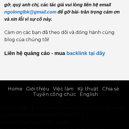
gỡ, quý anh chị, các tác giả vui lòng liên hệ email
ngolonglbk@gmail.com
để gỡ bài- trân trọng cám ơn
và xin lỗi vì sự cố này.
Cảm ơn các bạn đã theo dõi và đồng hành cùng
blog của chúng tôi!
Liên hệ quảng cáo - mua
backlink
tại đây
Home
Giới thiệu
Việc làm
Kỹ thuật
Chia sẻ
Tuyển công chức
English
(function($) { $(document).ready(function() { $('header
.ux-search-submit').click(function() {
console.log('Moew'); $('header