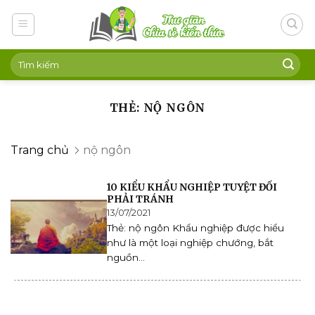
Skip
to
content
THẺ: NỘ NGÔN
Trang chủ
nộ ngôn
10 KIỂU KHẨU NGHIỆP TUYỆT ĐỐI
PHẢI TRÁNH
13/07/2021
Thẻ: nộ ngôn Khẩu nghiệp được hiểu
như là một loại nghiệp chướng, bắt
nguồn...