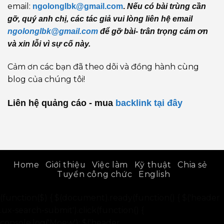
email:
ngolonglbk@gmail.com
.
Nếu có bài trùng cần
gỡ, quý anh chị, các tác giả vui lòng liên hệ email
ngolonglbk@gmail.com
để gỡ bài- trân trọng cám ơn
và xin lỗi vì sự cố này.
Cảm ơn các bạn đã theo dõi và đồng hành cùng
blog của chúng tôi!
Liên hệ quảng cáo - mua
backlink
tại đây
Home
Giới thiệu
Việc làm
Kỹ thuật
Chia sẻ
Tuyển công chức
English
(function($) { $(document).ready(function() { $('header
.ux-search-submit').click(function() {
console.log('Moew'); $('header