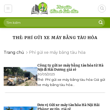
Skip
to
content
THẺ: PHÍ GỬI XE MÁY BẰNG TÀU HỎA
Trang chủ
Phí gửi xe máy bằng tàu hỏa
Công ty gửi xe máy bằng tàu hỏa từ Hà
Nội đi Hải Dương giá rẻ
30/05/2025
Thẻ: Phí gửi xe máy bằng tàu hỏa Giá gửi
xe máy bằng tàu hỏa...
Đơn vị Gửi xe máy tàu hỏa Hà Nội Hải
Phòng uy tín, giá rẻ