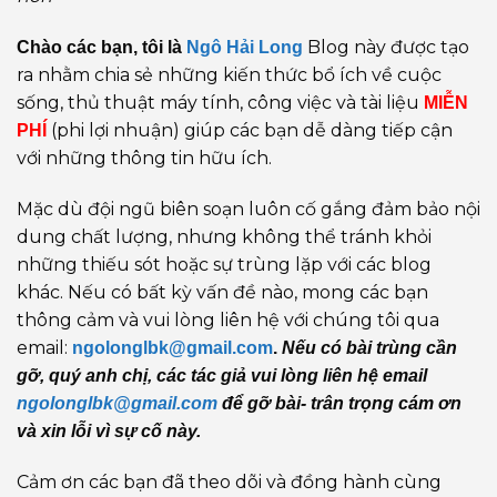
Blog này được tạo
Chào các bạn, tôi là
Ngô Hải Long
ra nhằm chia sẻ những kiến thức bổ ích về cuộc
sống, thủ thuật máy tính, công việc và tài liệu
MIỄN
(phi lợi nhuận) giúp các bạn dễ dàng tiếp cận
PHÍ
với những thông tin hữu ích.
Mặc dù đội ngũ biên soạn luôn cố gắng đảm bảo nội
dung chất lượng, nhưng không thể tránh khỏi
những thiếu sót hoặc sự trùng lặp với các blog
khác. Nếu có bất kỳ vấn đề nào, mong các bạn
thông cảm và vui lòng liên hệ với chúng tôi qua
email:
ngolonglbk@gmail.com
.
Nếu có bài trùng cần
gỡ, quý anh chị, các tác giả vui lòng liên hệ email
ngolonglbk@gmail.com
để gỡ bài- trân trọng cám ơn
và xin lỗi vì sự cố này.
Cảm ơn các bạn đã theo dõi và đồng hành cùng