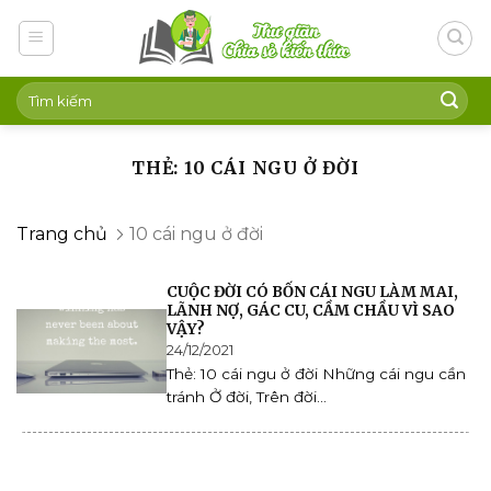
Skip
to
content
THẺ: 10 CÁI NGU Ở ĐỜI
Trang chủ
10 cái ngu ở đời
CUỘC ĐỜI CÓ BỐN CÁI NGU LÀM MAI,
LÃNH NỢ, GÁC CU, CẦM CHẦU VÌ SAO
VẬY?
24/12/2021
Thẻ: 10 cái ngu ở đời Những cái ngu cần
tránh Ở đời, Trên đời...