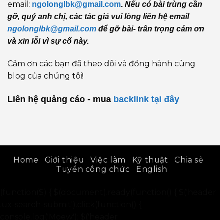
email:
ngolonglbk@gmail.com
.
Nếu có bài trùng cần
gỡ, quý anh chị, các tác giả vui lòng liên hệ email
ngolonglbk@gmail.com
để gỡ bài- trân trọng cám ơn
và xin lỗi vì sự cố này.
Cảm ơn các bạn đã theo dõi và đồng hành cùng
blog của chúng tôi!
Liên hệ quảng cáo - mua
backlink
tại đây
Home
Giới thiệu
Việc làm
Kỹ thuật
Chia sẻ
Tuyển công chức
English
(function($) { $(document).ready(function() { $('header
.ux-search-submit').click(function() {
console.log('Moew'); $('header