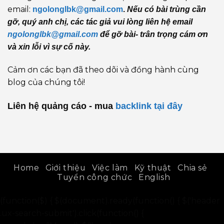
email:
ngolonglbk@gmail.com
.
Nếu có bài trùng cần
gỡ, quý anh chị, các tác giả vui lòng liên hệ email
ngolonglbk@gmail.com
để gỡ bài- trân trọng cám ơn
và xin lỗi vì sự cố này.
Cảm ơn các bạn đã theo dõi và đồng hành cùng
blog của chúng tôi!
Liên hệ quảng cáo - mua
backlink
tại đây
Home
Giới thiệu
Việc làm
Kỹ thuật
Chia sẻ
Tuyển công chức
English
(function($) { $(document).ready(function() { $('header
.ux-search-submit').click(function() {