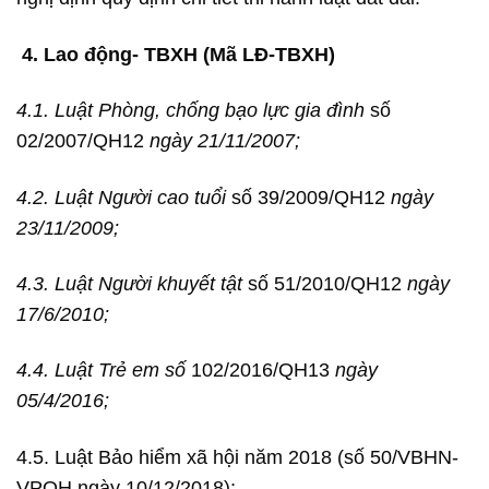
4.
Lao động- TBXH (Mã LĐ-TBXH)
4.1. Luật Phòng, chống bạo lực gia đình
số
02/2007/QH12
ngày 21/11/2007;
4.2. Luật Người cao tuổi
số 39/2009/QH12
ngày
23/11/2009;
4.3. Luật Người khuyết tật
số 51/2010/QH12
ngày
17/6/2010;
4.4. Luật Trẻ em số
102/2016/QH13
ngày
05/4/2016;
4.5. Luật Bảo hiểm xã hội năm 2018 (số 50/VBHN-
VPQH ngày 10/12/2018);