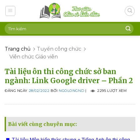
Skip
to
content
Trang chủ
Tuyển công chức
Viên chức Giáo viên
Tài liệu ôn thi công chức sở ban
ngành: Link Google driver – Phần 2
ĐĂNG NGÀY
28/02/2022
BỞI
NGOLONGND
|
2295 LƯỢT XEM
Bài viết cùng chuyên mục:
Tài liệu Môn kiến thức chung + Tiếng Anh ôn thi công