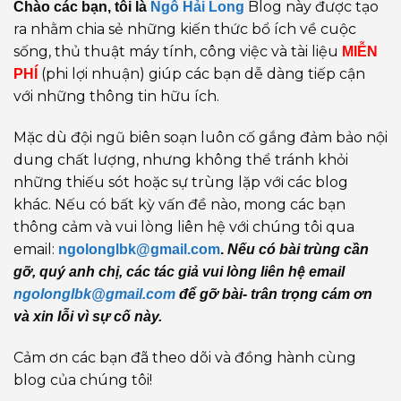
Blog này được tạo
Chào các bạn, tôi là
Ngô Hải Long
ra nhằm chia sẻ những kiến thức bổ ích về cuộc
sống, thủ thuật máy tính, công việc và tài liệu
MIỄN
(phi lợi nhuận) giúp các bạn dễ dàng tiếp cận
PHÍ
với những thông tin hữu ích.
Mặc dù đội ngũ biên soạn luôn cố gắng đảm bảo nội
dung chất lượng, nhưng không thể tránh khỏi
những thiếu sót hoặc sự trùng lặp với các blog
khác. Nếu có bất kỳ vấn đề nào, mong các bạn
thông cảm và vui lòng liên hệ với chúng tôi qua
email:
ngolonglbk@gmail.com
.
Nếu có bài trùng cần
gỡ, quý anh chị, các tác giả vui lòng liên hệ email
ngolonglbk@gmail.com
để gỡ bài- trân trọng cám ơn
và xin lỗi vì sự cố này.
Cảm ơn các bạn đã theo dõi và đồng hành cùng
blog của chúng tôi!