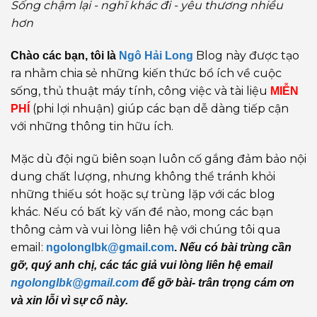
Sống chậm lại - nghĩ khác đi - yêu thương nhiều
hơn
Blog này được tạo
Chào các bạn, tôi là
Ngô Hải Long
ra nhằm chia sẻ những kiến thức bổ ích về cuộc
sống, thủ thuật máy tính, công việc và tài liệu
MIỄN
(phi lợi nhuận) giúp các bạn dễ dàng tiếp cận
PHÍ
với những thông tin hữu ích.
Mặc dù đội ngũ biên soạn luôn cố gắng đảm bảo nội
dung chất lượng, nhưng không thể tránh khỏi
những thiếu sót hoặc sự trùng lặp với các blog
khác. Nếu có bất kỳ vấn đề nào, mong các bạn
thông cảm và vui lòng liên hệ với chúng tôi qua
email:
ngolonglbk@gmail.com
.
Nếu có bài trùng cần
gỡ, quý anh chị, các tác giả vui lòng liên hệ email
ngolonglbk@gmail.com
để gỡ bài- trân trọng cám ơn
và xin lỗi vì sự cố này.