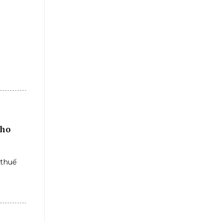
cho
 thuế