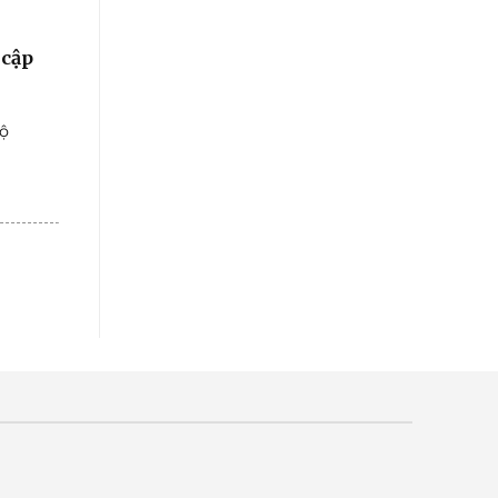
 cập
bộ