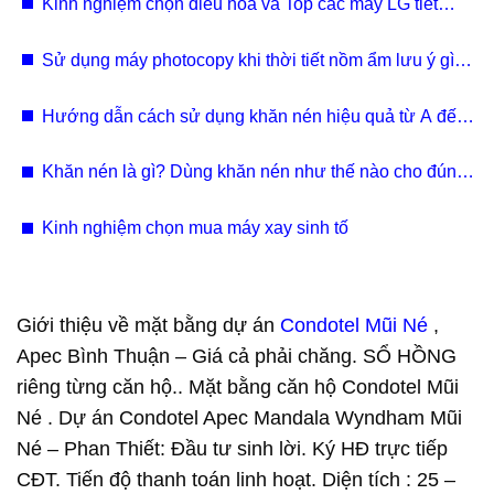
Kinh nghiệm chọn điều hòa và Top các máy LG tiết
kiệm điện hiện nay
Sử dụng máy photocopy khi thời tiết nồm ẩm lưu ý gì? |
Giải pháp hiệu quả
Hướng dẫn cách sử dụng khăn nén hiệu quả từ A đến
Z
Khăn nén là gì? Dùng khăn nén như thế nào cho đúng
cách
Kinh nghiệm chọn mua máy xay sinh tố
Giới thiệu về mặt bằng dự án
Condotel Mũi Né
,
Apec Bình Thuận – Giá cả phải chăng. SỔ HỒNG
riêng từng căn hộ.. Mặt bằng căn hộ Condotel Mũi
Né . Dự án Condotel Apec Mandala Wyndham Mũi
Né – Phan Thiết: Đầu tư sinh lời. Ký HĐ trực tiếp
CĐT. Tiến độ thanh toán linh hoạt. Diện tích : 25 –