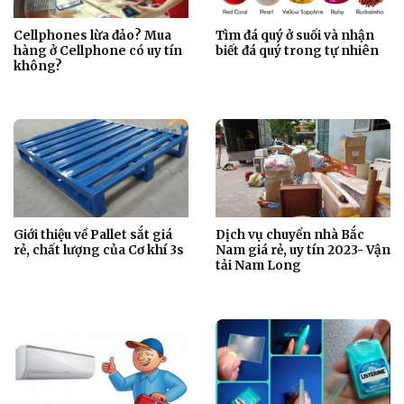
Cellphones lừa đảo? Mua
Tìm đá quý ở suối và nhận
hàng ở Cellphone có uy tín
biết đá quý trong tự nhiên
không?
Giới thiệu về Pallet sắt giá
Dịch vụ chuyển nhà Bắc
rẻ, chất lượng của Cơ khí 3s
Nam giá rẻ, uy tín 2023- Vận
tải Nam Long