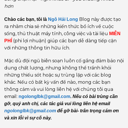
hơn
Blog này được tạo
Chào các bạn, tôi là
Ngô Hải Long
ra nhằm chia sẻ những kiến thức bổ ích về cuộc
sống, thủ thuật máy tính, công việc và tài liệu
MIỄN
(phi lợi nhuận) giúp các bạn dễ dàng tiếp cận
PHÍ
với những thông tin hữu ích.
Mặc dù đội ngũ biên soạn luôn cố gắng đảm bảo nội
dung chất lượng, nhưng không thể tránh khỏi
những thiếu sót hoặc sự trùng lặp với các blog
khác. Nếu có bất kỳ vấn đề nào, mong các bạn
thông cảm và vui lòng liên hệ với chúng tôi qua
email:
ngolonglbk@gmail.com
.
Nếu có bài trùng cần
gỡ, quý anh chị, các tác giả vui lòng liên hệ email
ngolonglbk@gmail.com
để gỡ bài- trân trọng cám ơn
và xin lỗi vì sự cố này.