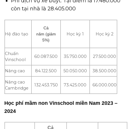
Phí dịch vụ xe buýt: Tại điểm là 17.480.000
còn tại nhà là 28.405.000
Cả
Hệ đào tạo
Học kỳ 1
Học kỳ 2
năm (giảm
5%)
Chuẩn
60.087.500
35.750.000
27.500.000
Vinschool
Nâng cao
84.122.500
50.050.000
38.500.000
Nâng cao
132.453.750
73.425.000
66.000.000
Cambridge
Học phí mầm non Vinschool miền Nam 2023 –
2024
Cả