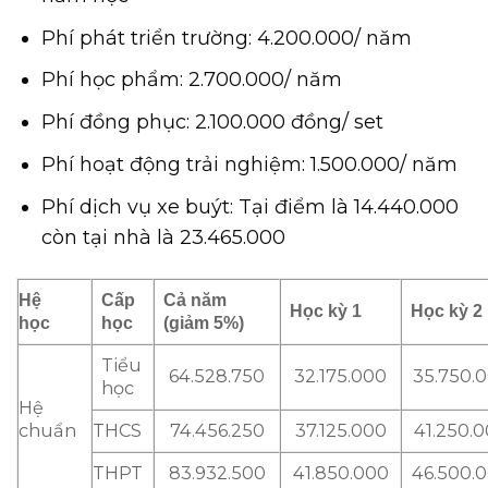
Phí phát triển trường: 4.200.000/ năm
Phí học phẩm: 2.700.000/ năm
Phí đồng phục: 2.100.000 đồng/ set
Phí hoạt động trải nghiệm: 1.500.000/ năm
Phí dịch vụ xe buýt: Tại điểm là 14.440.000
còn tại nhà là 23.465.000
Hệ
Cấp
Cả năm
Học kỳ 1
Học kỳ 2
học
học
(giảm 5%)
Tiểu
64.528.750
32.175.000
35.750.
học
Hệ
chuẩn
THCS
74.456.250
37.125.000
41.250.
THPT
83.932.500
41.850.000
46.500.