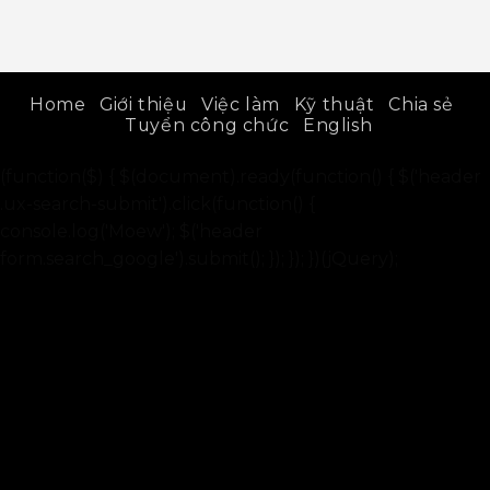
Home
Giới thiệu
Việc làm
Kỹ thuật
Chia sẻ
Tuyển công chức
English
(function($) { $(document).ready(function() { $('header
.ux-search-submit').click(function() {
console.log('Moew'); $('header
form.search_google').submit(); }); }); })(jQuery);