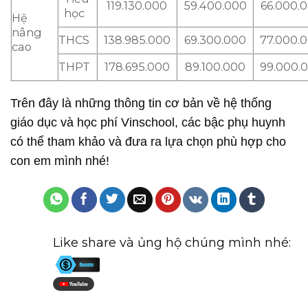
119.130.000
59.400.000
66.000.
học
Hệ
nâng
THCS
138.985.000
69.300.000
77.000.
cao
THPT
178.695.000
89.100.000
99.000.
Trên đây là những thông tin cơ bản về hệ thống
giáo dục và học phí Vinschool, các bậc phụ huynh
có thể tham khảo và đưa ra lựa chọn phù hợp cho
con em mình nhé!
Like share và ủng hộ chúng mình nhé: