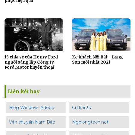
phục hiệu quả
13 chia sẻ của Henry Ford
Xe khách Nội Bài – Lạng
người sáng lập Công ty
Sơn mới nhất 2021
Ford Motor huyền thoại
Liên kết hay
Blog Window- Adobe
Cơ khí 3s
Vận chuyển Nam Bắc
Ngolongtech.net