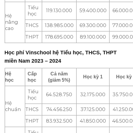
Tiểu
119.130.000
59.400.000
66.000.
học
Hệ
nâng
THCS
138.985.000
69.300.000
77.000.
cao
THPT
178.695.000
89.100.000
99.000.
Học phí Vinschool hệ Tiểu học, THCS, THPT
miền Nam 2023 – 2024
Hệ
Cấp
Cả năm
Học kỳ 1
Học kỳ
học
học
(giảm 5%)
Tiểu
64.528.750
32.175.000
35.750.
học
Hệ
chuẩn
THCS
74.456.250
37.125.000
41.250.
THPT
83.932.500
41.850.000
46.500.
Tiểu