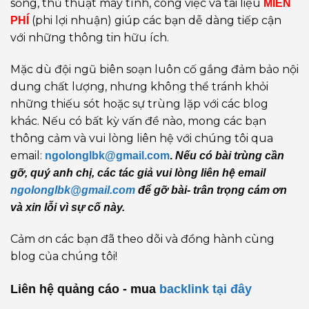
sống, thủ thuật máy tính, công việc và tài liệu
MIỄN
(phi lợi nhuận) giúp các bạn dễ dàng tiếp cận
PHÍ
với những thông tin hữu ích.
Mặc dù đội ngũ biên soạn luôn cố gắng đảm bảo nội
dung chất lượng, nhưng không thể tránh khỏi
những thiếu sót hoặc sự trùng lặp với các blog
khác. Nếu có bất kỳ vấn đề nào, mong các bạn
thông cảm và vui lòng liên hệ với chúng tôi qua
email:
ngolonglbk@gmail.com
.
Nếu có bài trùng cần
gỡ, quý anh chị, các tác giả vui lòng liên hệ email
ngolonglbk@gmail.com
để gỡ bài- trân trọng cám ơn
và xin lỗi vì sự cố này.
Cảm ơn các bạn đã theo dõi và đồng hành cùng
blog của chúng tôi!
Liên hệ quảng cáo - mua
backlink
tại đây