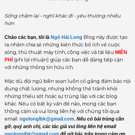
Sống chậm lại - nghĩ khác đi - yêu thương nhiều
hơn
Blog này được tạo
Chào các bạn, tôi là
Ngô Hải Long
ra nhằm chia sẻ những kiến thức bổ ích về cuộc
sống, thủ thuật máy tính, công việc và tài liệu
MIỄN
(phi lợi nhuận) giúp các bạn dễ dàng tiếp cận
PHÍ
với những thông tin hữu ích.
Mặc dù đội ngũ biên soạn luôn cố gắng đảm bảo nội
dung chất lượng, nhưng không thể tránh khỏi
những thiếu sót hoặc sự trùng lặp với các blog
khác. Nếu có bất kỳ vấn đề nào, mong các bạn
thông cảm và vui lòng liên hệ với chúng tôi qua
email:
ngolonglbk@gmail.com
.
Nếu có bài trùng cần
gỡ, quý anh chị, các tác giả vui lòng liên hệ email
ngolonglbk@gmail.com
để gỡ bài- trân trọng cám ơn