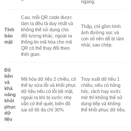
ngang.
Cao, mỗi QR code được
làm ra đều là duy nhất và
Thấp, chỉ gồm hình
Tính
không thể sử dụng cho
ảnh đường sọc và
bảo
đối tượng khác, ngoài ra
con số nên dễ bị làm
mật
thông tin mã hóa cho mã
nhái, sao chép.
QR có thể thay đổi theo
thời gian.
Độ
bền
Mã hóa dữ liệu 2 chiều, có
Truy xuất dữ liệu 1
và
thể tự sửa lỗi và khôi phục
chiều, nếu có hỏng
khả
dữ liệu nếu có lỗi bề mặt,
hóc, rách hay xước
năng
ngoài ra khi bị xước nhẹ
mờ thì không thể sử
khôi
vẫn có thể quét, biên độ
dụng tiếp và không
phục
sai số tối đa chỉ 30%
thể khôi phục dữ liệu.
dữ
liệu