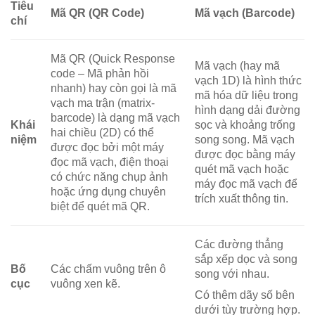
Tiêu
Mã QR (QR Code)
Mã vạch (Barcode)
chí
Mã QR (Quick Response
Mã vạch (hay mã
code – Mã phản hồi
vạch 1D) là hình thức
nhanh) hay còn gọi là mã
mã hóa dữ liệu trong
vạch ma trận (matrix-
hình dạng dải đường
barcode) là dạng mã vạch
Khái
sọc và khoảng trống
hai chiều (2D) có thể
niệm
song song. Mã vạch
được đọc bởi một máy
được đọc bằng máy
đọc mã vạch, điện thoại
quét mã vạch hoặc
có chức năng chụp ảnh
máy đọc mã vạch để
hoặc ứng dụng chuyên
trích xuất thông tin.
biệt để quét mã QR.
Các đường thẳng
sắp xếp dọc và song
Bố
Các chấm vuông trên ô
song với nhau.
cục
vuông xen kẽ.
Có thêm dãy số bên
dưới tùy trường hợp.