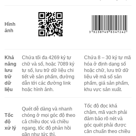
Hình
ảnh
Khả
Chứa tối đa 4269 ký tự
Chứa 8 – 30 ký tự mã
năng
chữ và số, hoặc 7089 ký
hóa ở định dạng số
lưu
tự số, lưu trữ dữ liệu chi
hoặc chữ, lưu trữ dữ
trữ
tiết về sản phẩm, đường
liệu về mã số sản
dữ
dẫn tới các đường link
phẩm, giá sản phẩm,
liệu
hoặc hình ảnh.
khu vực sản xuất.
Tốc độ đọc khá
Quét dễ dàng và nhanh
chậm, mã vạch phải
Tốc
chóng ở mọi góc độ theo
đảm bảo rõ nét và
độ
cả chiều dọc và chiều
góc quét phải được
xử lý
ngang, tốc độ phản hồi
căn chuẩn theo chiều
gần như tức thì.