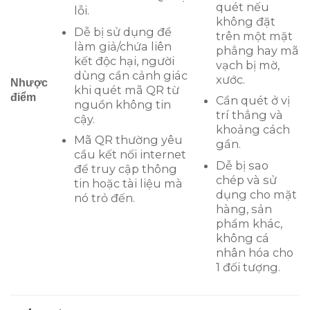
quét nếu
lỗi.
không đặt
Dễ bị sử dụng để
trên một mặt
làm giả/chứa liên
phẳng hay mã
kết độc hại, người
vạch bị mờ,
dùng cần cảnh giác
xước.
Nhược
khi quét mã QR từ
điểm
Cần quét ở vị
nguồn không tin
trí thẳng và
cậy.
khoảng cách
Mã QR thường yêu
gần.
cầu kết nối internet
Dễ bị sao
để truy cập thông
chép và sử
tin hoặc tài liệu mà
dụng cho mặt
nó trỏ đến.
hàng, sản
phẩm khác,
không cá
nhân hóa cho
1 đối tượng.