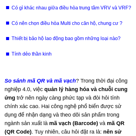
giấy Bắc Ninh, Hưng Yên, Vĩnh Phúc chuyên nghiệp
Có gì khác nhau giữa điều hòa trung tâm VRV và VRF?
Có nên chọn điều hòa Multi cho căn hộ, chung cư ?
Thiết bị bảo hộ lao động bao gồm những loại nào?
Tính dẻo thần kinh
So sánh mã QR và mã vạch
? Trong thời đại công
nghiệp 4.0, việc
quản lý hàng hóa và chuỗi cung
ứng
trở nên ngày càng phức tạp và đòi hỏi tính
chính xác cao. Hai công nghệ phổ biến được sử
dụng để nhận dạng và theo dõi sản phẩm trong
ngành sản xuất là
mã vạch (Barcode)
và
mã QR
(QR Code)
. Tuy nhiên, câu hỏi đặt ra là:
nên sử