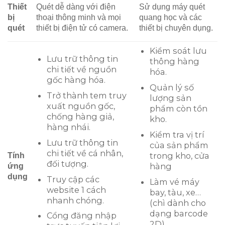
Thiết
Quét dễ dàng với điện
Sử dụng máy quét
bị
thoại thông minh và mọi
quang học và các
quét
thiết bị điện tử có camera.
thiết bị chuyên dụng.
Kiểm soát lưu
Lưu trữ thông tin
thông hàng
chi tiết về nguồn
hóa.
gốc hàng hóa.
Quản lý số
Trở thành tem truy
lượng sản
xuất nguồn gốc,
phẩm còn tồn
chống hàng giả,
kho.
hàng nhái.
Kiểm tra vị trí
Lưu trữ thông tin
của sản phẩm
chi tiết về cá nhân,
trong kho, cửa
Tính
đối tượng.
hàng
ứng
dụng
Truy cập các
Làm vé máy
website 1 cách
bay, tàu, xe…
nhanh chóng.
(chì dành cho
dạng barcode
Cổng đăng nhập
2D).