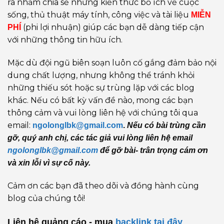
ra nhằm chia sẻ những kiến thức bổ ích về cuộc
sống, thủ thuật máy tính, công việc và tài liệu
MIỄN
(phi lợi nhuận) giúp các bạn dễ dàng tiếp cận
PHÍ
với những thông tin hữu ích.
Mặc dù đội ngũ biên soạn luôn cố gắng đảm bảo nội
dung chất lượng, nhưng không thể tránh khỏi
những thiếu sót hoặc sự trùng lặp với các blog
khác. Nếu có bất kỳ vấn đề nào, mong các bạn
thông cảm và vui lòng liên hệ với chúng tôi qua
email:
ngolonglbk@gmail.com
.
Nếu có bài trùng cần
gỡ, quý anh chị, các tác giả vui lòng liên hệ email
ngolonglbk@gmail.com
để gỡ bài- trân trọng cám ơn
và xin lỗi vì sự cố này.
Cảm ơn các bạn đã theo dõi và đồng hành cùng
blog của chúng tôi!
Liên hệ quảng cáo - mua
backlink
tại đây