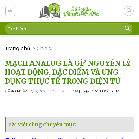
Skip
to
content
Trang chủ
Chia sẻ
MẠCH ANALOG LÀ GÌ? NGUYÊN LÝ
HOẠT ĐỘNG, ĐẶC ĐIỂM VÀ ỨNG
DỤNG THỰC TẾ TRONG ĐIỆN TỬ
ĐĂNG NGÀY
12/12/2025
BỞI
TRANLUAN
|
424 LƯỢT XEM
Bài viết cùng chuyên mục: