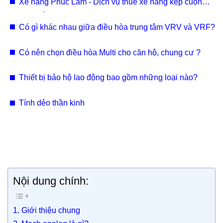
Xe nâng Phúc Lâm - Dịch vụ thuê xe nâng kẹp cuộn
giấy Bắc Ninh, Hưng Yên, Vĩnh Phúc chuyên nghiệp
Có gì khác nhau giữa điều hòa trung tâm VRV và VRF?
Có nên chọn điều hòa Multi cho căn hộ, chung cư ?
Thiết bị bảo hộ lao động bao gồm những loại nào?
Tính dẻo thần kinh
Nội dung chính:
1. Giới thiệu chung