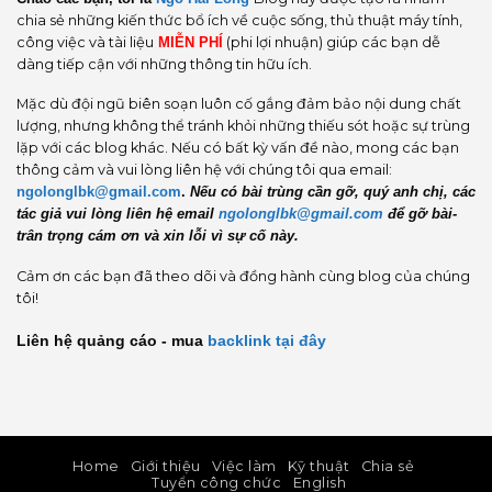
chia sẻ những kiến thức bổ ích về cuộc sống, thủ thuật máy tính,
công việc và tài liệu
MIỄN PHÍ
(phi lợi nhuận) giúp các bạn dễ
dàng tiếp cận với những thông tin hữu ích.
Mặc dù đội ngũ biên soạn luôn cố gắng đảm bảo nội dung chất
lượng, nhưng không thể tránh khỏi những thiếu sót hoặc sự trùng
lặp với các blog khác. Nếu có bất kỳ vấn đề nào, mong các bạn
thông cảm và vui lòng liên hệ với chúng tôi qua email:
ngolonglbk@gmail.com
.
Nếu có bài trùng cần gỡ, quý anh chị, các
tác giả vui lòng liên hệ email
ngolonglbk@gmail.com
để gỡ bài-
trân trọng cám ơn và xin lỗi vì sự cố này.
Cảm ơn các bạn đã theo dõi và đồng hành cùng blog của chúng
tôi!
Liên hệ quảng cáo - mua
backlink
tại đây
Home
Giới thiệu
Việc làm
Kỹ thuật
Chia sẻ
Tuyển công chức
English