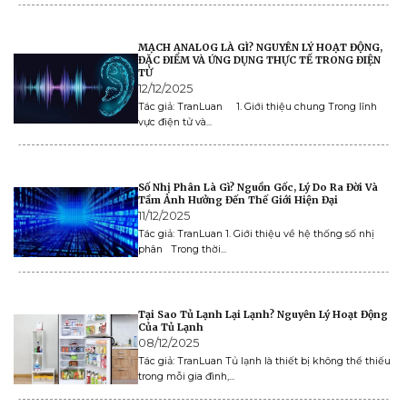
MẠCH ANALOG LÀ GÌ? NGUYÊN LÝ HOẠT ĐỘNG,
ĐẶC ĐIỂM VÀ ỨNG DỤNG THỰC TẾ TRONG ĐIỆN
TỬ
12/12/2025
Tác giả: TranLuan 1. Giới thiệu chung Trong lĩnh
vực điện tử và...
Số Nhị Phân Là Gì? Nguồn Gốc, Lý Do Ra Đời Và
Tầm Ảnh Hưởng Đến Thế Giới Hiện Đại
11/12/2025
Tác giả: TranLuan 1. Giới thiệu về hệ thống số nhị
phân Trong thời...
Tại Sao Tủ Lạnh Lại Lạnh? Nguyên Lý Hoạt Động
Của Tủ Lạnh
08/12/2025
Tác giả: TranLuan Tủ lạnh là thiết bị không thể thiếu
trong mỗi gia đình,...