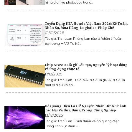
hàng dịch vụ photocopy trong...
Tuyển Dụng HFA Honda Việt Nam 2026: Kế Toán,
Nhân Sự, Mua Hàng, Logistics, Pháp Chế
01/01/2026
Tác giả: TranLuan Phòng ban nào là “chân ái” của
bạn trong HFA? Từ Kế...
Chip AT89C51 là gì? Cấu tạo, nguyên lý hoạt động
và ứng dụng thực tế
17/12/2025
Tác giả: TranLuan 1. Chip AT89C51 là gì? AT89C51 là
một vi điều khiển...
Hồ Quang Điện Là Gì? Nguyên Nhân Hình Thành,
Tác Hại Và Ứng Dụng Trong Công Nghiệp
13/12/2025
Tác giả: TranLuan 1. Giới thiệu về hồ quang điện
Trong lĩnh vực điện –...