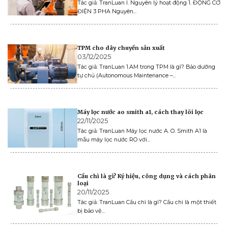
Tác giả: TranLuan I. Nguyên lý hoạt động 1. ĐỘNG CƠ
ĐIỆN 3 PHA Nguyên...
TPM cho dây chuyền sản xuất
03/12/2025
Tác giả: TranLuan 1.AM trong TPM là gì? Bảo dưỡng
tự chủ (Autonomous Maintenance –...
Máy lọc nước ao smith a1, cách thay lõi lọc
22/11/2025
Tác giả: TranLuan Máy lọc nước A. O. Smith A1 là
mẫu máy lọc nước RO với...
Cầu chì là gì? Ký hiệu, công dụng và cách phân
loại
20/11/2025
Tác giả: TranLuan Cầu chì là gì? Cầu chì là một thiết
bị bảo vệ...