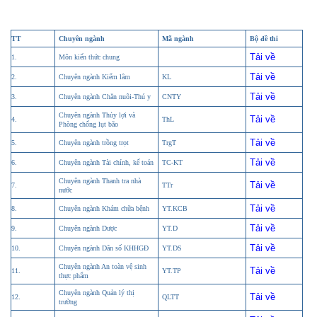
TT
Chuyên ngành
Mã ngành
Bộ đề thi
Tải về
1.
Môn kiến thức chung
Tải về
2.
Chuyên ngành Kiểm lâm
KL
Tải về
3.
Chuyên ngành Chăn nuôi-Thú y
CNTY
Chuyên ngành Thủy lợi và
Tải về
4.
ThL
Phòng chống lụt bão
Tải về
5.
Chuyên ngành trồng trọt
TrgT
Tải về
6.
Chuyên ngành Tài chính, kế toán
TC-KT
Chuyên ngành Thanh tra nhà
Tải về
7.
TTr
nước
Tải về
8.
Chuyên ngành Khám chữa bệnh
YT.KCB
Tải về
9.
Chuyên ngành Dược
YT.D
Tải về
10.
Chuyên ngành Dân số KHHGĐ
YT.DS
Chuyên ngành An toàn vệ sinh
Tải về
11.
YT.TP
thực phẩm
Chuyên ngành Quản lý thị
Tải về
12.
QLTT
trường