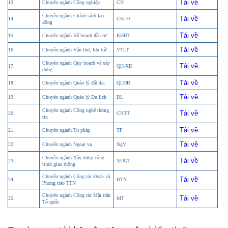
Tải về
13.
Chuyên ngành Công nghiệp
CN
Chuyên ngành Chính sách lao
Tải về
14.
CSLĐ
động
Tải về
15.
Chuyên ngành Kế hoạch đầu tư
KHĐT
Tải về
16.
Chuyên ngành Văn thư, lưu trữ
VTLT
Chuyên ngành Quy hoạch và xây
Tải về
17.
QH-XD
dựng
Tải về
18.
Chuyên ngành Quản lý đất đai
QLĐĐ
Tải về
19.
Chuyên ngành Quản lý Du lịch
DL
Chuyên ngành Công nghệ thông
Tải về
20.
CNTT
tin
Tải về
21.
Chuyên ngành Tư pháp
TP
Tải về
22.
Chuyên ngành Ngoại vụ
NgV
Chuyên ngành Xây dựng công
Tải về
23.
XDGT
trình giao thông
Chuyên ngành Công tác Đoàn và
Tải về
24.
ĐTN
Phong trào TTN
Chuyên ngành Công tác Mặt trận
Tải về
25.
MT
Tổ quốc