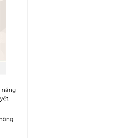
h năng
uyết
không