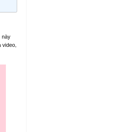
ụ này
à video,