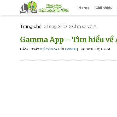
Skip
Home
Giới thiệu
to
content
Trang chủ
Blog SEO
Chia sẻ về AI
Gamma App – Tìm hiểu về AI
ĐĂNG NGÀY
03/09/2024
BỞI
ERIN88
|
1081 LƯỢT XEM