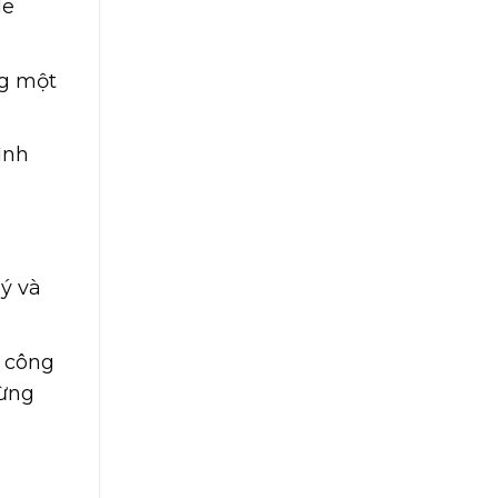
le
ng một
ình
lý và
, công
gừng