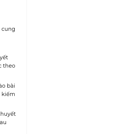
c cung
i
yết
c theo
ào bài
m kiếm
thuyết
hau