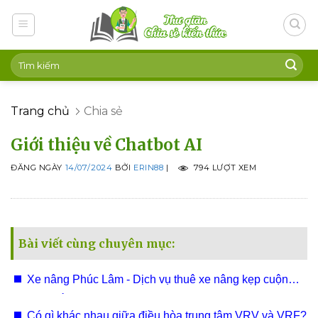
Skip
to
content
Trang chủ
Chia sẻ
Giới thiệu về Chatbot AI
ĐĂNG NGÀY
14/07/2024
BỞI
ERIN88
|
794 LƯỢT XEM
Bài viết cùng chuyên mục:
Xe nâng Phúc Lâm - Dịch vụ thuê xe nâng kẹp cuộn
giấy Bắc Ninh, Hưng Yên, Vĩnh Phúc chuyên nghiệp
Có gì khác nhau giữa điều hòa trung tâm VRV và VRF?