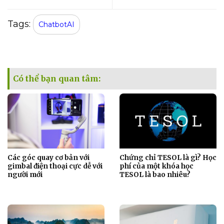
Tags:
ChatbotAI
Có thể bạn quan tâm:
Các góc quay cơ bản với
Chứng chỉ TESOL là gì? Học
gimbal điện thoại cực dễ với
phí của một khóa học
người mới
TESOL là bao nhiêu?