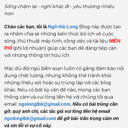
Sống chậm lại - nghĩ khác đi - yêu thương nhiều
hơn
Blog này được tạo
Chào các bạn, tôi là
Ngô Hải Long
ra nhằm chia sẻ những kiến thức bổ ích về cuộc
sống, thủ thuật máy tính, công việc và tài liệu
MIỄN
(phi lợi nhuận) giúp các bạn dễ dàng tiếp cận
PHÍ
với những thông tin hữu ích.
Mặc dù đội ngũ biên soạn luôn cố gắng đảm bảo nội
dung chất lượng, nhưng không thể tránh khỏi
những thiếu sót hoặc sự trùng lặp với các blog
khác. Nếu có bất kỳ vấn đề nào, mong các bạn
thông cảm và vui lòng liên hệ với chúng tôi qua
email:
ngolonglbk@gmail.com
.
Nếu có bài trùng cần
gỡ, quý anh chị, các tác giả vui lòng liên hệ email
ngolonglbk@gmail.com
để gỡ bài- trân trọng cám ơn
và xin lỗi vì sự cố này.