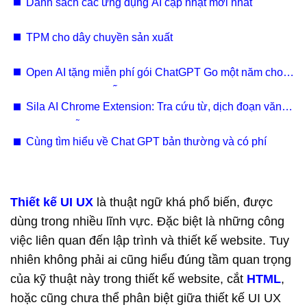
Danh sách các ứng dụng AI cập nhật mới nhất
TPM cho dây chuyền sản xuất
Open AI tặng miễn phí gói ChatGPT Go một năm cho
cả người dùng ở Ấn Độ tính từ ngày 4/11 năm nay.​
Sila AI Chrome Extension: Tra cứu từ, dịch đoạn văn
cùng sự hỗ trợ của AI
Cùng tìm hiểu về Chat GPT bản thường và có phí
Thiết kế UI UX
là thuật ngữ khá phổ biến, được
dùng trong nhiều lĩnh vực. Đặc biệt là những công
việc liên quan đến lập trình và thiết kế website. Tuy
nhiên không phải ai cũng hiểu đúng tầm quan trọng
của kỹ thuật này trong thiết kế website, cắt
HTML
,
hoặc cũng chưa thể phân biệt giữa thiết kế UI UX