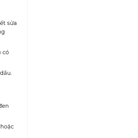
vết sửa
ng
u có
 dầu.
 đen
 hoặc