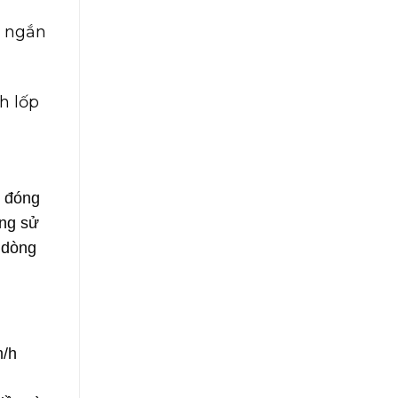
à ngắn
h lốp
g đóng
ừng sử
 dòng
m/h