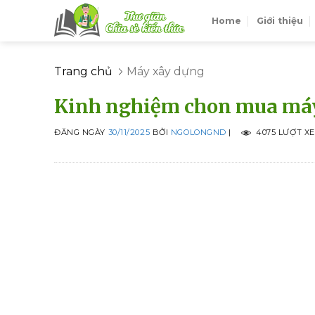
Skip
Home
Giới thiệu
to
content
Trang chủ
Máy xây dựng
Kinh nghiệm chon mua máy
ĐĂNG NGÀY
30/11/2025
BỞI
NGOLONGND
|
4075 LƯỢT X