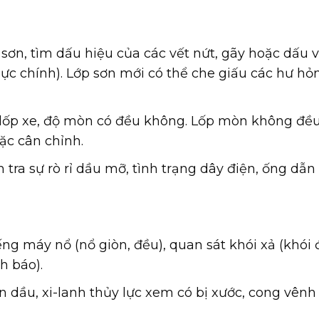
sơn, tìm dấu hiệu của các vết nứt, gãy hoặc dấu 
u lực chính). Lớp sơn mới có thể che giấu các hư hỏ
 lốp xe, độ mòn có đều không. Lốp mòn không đề
ặc cân chỉnh.
tra sự rò rỉ dầu mỡ, tình trạng dây điện, ống dẫn
ng máy nổ (nổ giòn, đều), quan sát khói xả (khói
h báo).
 dầu, xi-lanh thủy lực xem có bị xước, cong vênh