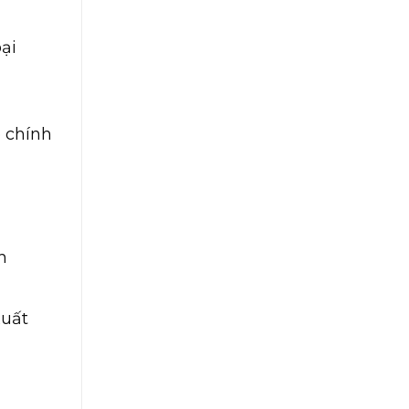
oại
ó chính
h
xuất