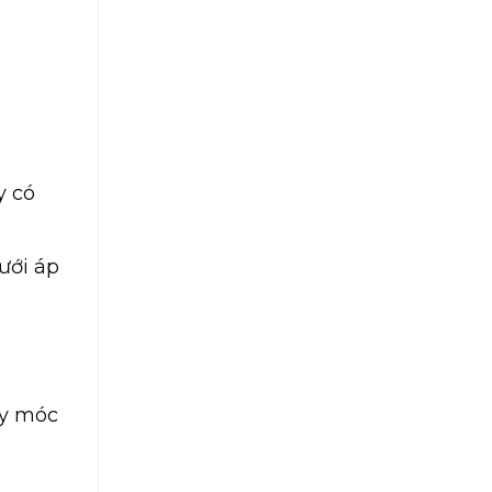
y có
ưới áp
áy móc