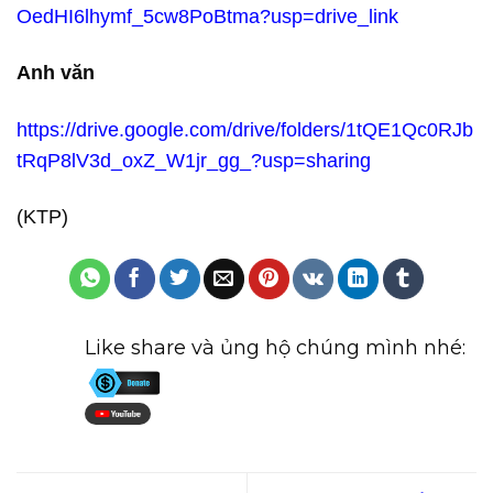
OedHI6lhymf_5cw8PoBtma?usp=drive_link
Anh văn
https://drive.google.com/drive/folders/1tQE1Qc0RJb
tRqP8lV3d_oxZ_W1jr_gg_?usp=sharing
(KTP)
Like share và ủng hộ chúng mình nhé: