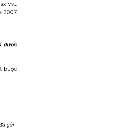
lsx v.v…
ce 2007
đã được
t buộc
đã gửi