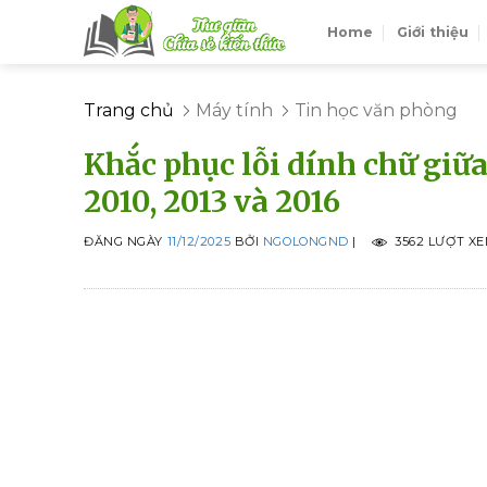
Skip
Home
Giới thiệu
to
content
Trang chủ
Máy tính
Tin học văn phòng
Khắc phục lỗi dính chữ giữ
2010, 2013 và 2016
ĐĂNG NGÀY
11/12/2025
BỞI
NGOLONGND
|
3562 LƯỢT X