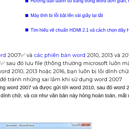
Hướng dẫn đánh số trang trong word đơn giản,
xác (kèm video)
Máy tính bị lỗi bật lên vài giây lại tắt
Tìm hiểu về chuẩn HDMI 2.1 và cách chọn dây
2.1
ord
2007✅ và
các phiên bản word
2010, 2013 và 20
 sau đó lưu file (thông thường microsoft luôn m
word 2010, 2013 hoặc 2016, bạn luôn bị lỗi dính chữ
để tránh những sai lầm khi sử dụng word 2007
bằng word 2007 và được gửi tới word 2010, sau đó word 
 dính chữ, và coi như văn bản này hỏng hoàn toàn, mất 