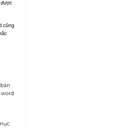
e được
rd cũng
hắc
 bản
c word
 mục