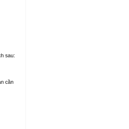
ch sau:
ạn cần