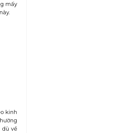
ông mấy
này.
o kinh
 thường
 dù về