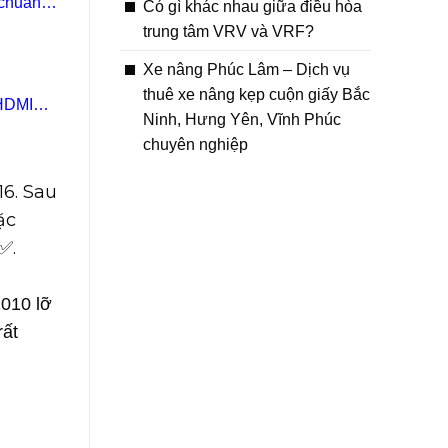
 chuẩn
Có gì khác nhau giữa điều hòa
trung tâm VRV và VRF?
Xe nâng Phúc Lâm – Dịch vụ
thuê xe nâng kẹp cuộn giấy Bắc
 HDMI
Ninh, Hưng Yên, Vĩnh Phúc
chuyên nghiệp
16. Sau
ặc
✅.
2010 lỡ
rất