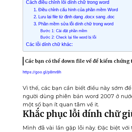
Cách điều chỉnh lỗi dính chữ trong word
1. Điều chỉnh cấu hình của phần mềm Word
2. Lưu lại file từ định dạng .docx sang .doc
3. Phần mềm sửa lỗi dính chữ trong word
Bước 1: Cài đặt phần mềm
Bước 2: Check lại file word bị lỗi
Các lỗi dính chữ khác:
Các bạn có thể down file về để kiểm chứng t
https://goo.gl/pBmrBh
Vì thế, các bạn cần biết điều này sớm để 
người dùng phiên bản word 2007 ở nước 
một số bạn ít quan tâm về it.
Khắc phục lỗi dính chữ g
Mình đã vài lần gặp lỗi này. Đặc biệt vớ