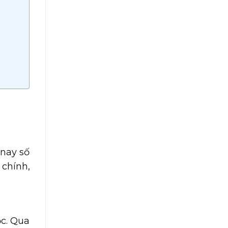
 nay số
chính,
ọc. Qua