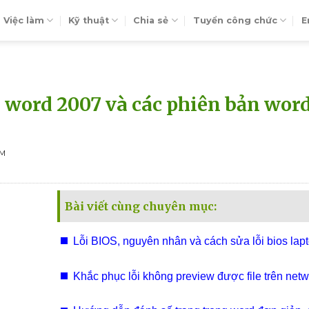
Việc làm
Kỹ thuật
Chia sẻ
Tuyển công chức
E
a word 2007 và các phiên bản wor
EM
Bài viết cùng chuyên mục:
Lỗi BIOS, nguyên nhân và cách sửa lỗi bios lapt
Khắc phục lỗi không preview được file trên netw
shared drive hoặc local drive