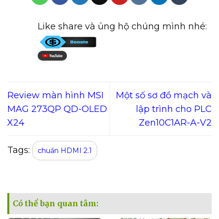
Like share và ủng hộ chúng mình nhé:
Review màn hình MSI
Một số sơ đồ mạch và
MAG 273QP QD-OLED
lập trình cho PLC
X24
Zen10C1AR-A-V2
Tags:
chuẩn HDMI 2.1
Có thể bạn quan tâm: