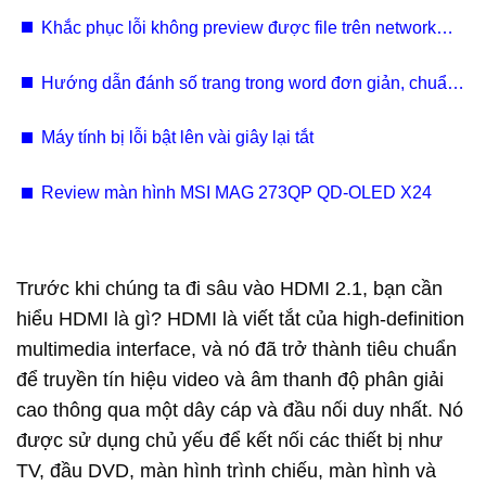
Khắc phục lỗi không preview được file trên network
shared drive hoặc local drive
Hướng dẫn đánh số trang trong word đơn giản, chuẩn
xác (kèm video)
Máy tính bị lỗi bật lên vài giây lại tắt
Review màn hình MSI MAG 273QP QD-OLED X24
Trước khi chúng ta đi sâu vào HDMI 2.1, bạn cần
hiểu HDMI là gì? HDMI là viết tắt của high-definition
multimedia interface, và nó đã trở thành tiêu chuẩn
để truyền tín hiệu video và âm thanh độ phân giải
cao thông qua một dây cáp và đầu nối duy nhất. Nó
được sử dụng chủ yếu để kết nối các thiết bị như
TV, đầu DVD, màn hình trình chiếu, màn hình và