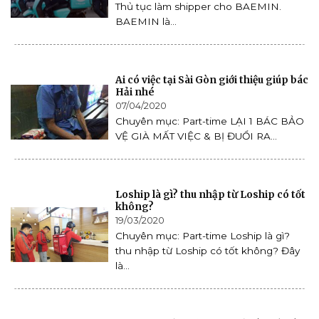
Thủ tục làm shipper cho BAEMIN.
BAEMIN là...
Ai có việc tại Sài Gòn giới thiệu giúp bác
Hải nhé
07/04/2020
Chuyên mục: Part-time LẠI 1 BÁC BẢO
VỆ GIÀ MẤT VIỆC & BỊ ĐUỔI RA...
Loship là gì? thu nhập từ Loship có tốt
không?
19/03/2020
Chuyên mục: Part-time Loship là gì?
thu nhập từ Loship có tốt không? Đây
là...