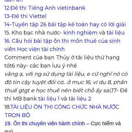
12.Đề thi Tiếng Anh vietinbank
13-Đề thi Viettel
14-Tuyển tập 26 bài tập kế toán hay có lời giải
15. Kho bạc nhà nước-
kinh nghiệm
và
tài liệu
16. Câu hỏi bài tập ôn thi môn thuế của sinh
viên Học viện tài chính
Comment của bạn Thủy ở tài liệu thứ hạng
tốt6 này- các bạn lưu ý nhé
vâng ạ, với ng sử dụng tài liệu, e cứ nghĩ nó có
độ tin cậy tuyệt đối cơ.. ở mục 16, ví dụ 8, phần
thuế gtgt e học thuế nên biết chỗ ấy sai,
17- Đề
thi MB bank
tài liệu 1
và
tài liệu 2
18.
TÀI LIỆU ÔN THI CÔNG CHỨC NHÀ NƯỚC
TRỌN BỘ
19. Ôn thi chuyên viên hành chính
– Cực hiếm và
quý