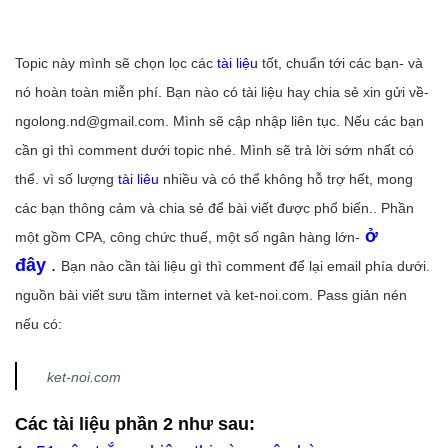
Topic này mình sẽ chọn lọc các
tài liệu
tốt, chuẩn tới các bạn- và
nó hoàn toàn miễn phí. Bạn nào có tài liệu hay chia sẻ xin gửi về-
ngolong.nd@gmail.com. Mình sẽ cập nhập liên tục. Nếu các bạn
cần gì thì comment dưới topic nhé. Mình sẽ trả lời sớm nhất có
thể. vì số lượng
tài liêu
nhiều và có thể không hỗ trợ hết, mong
các bạn thông cảm và chia sẻ để bài viết được phổ biến.. Phần
ở
một gồm CPA, công chức thuế, một số ngân hàng lớn-
đây
.
Bạn nào cần tài liệu gì thì comment để lại email phía dưới.
nguồn bài viết sưu tầm internet và ket-noi.com. Pass giản nén
nếu có:
ket-noi.com
Các tài liệu phần 2 như sau: