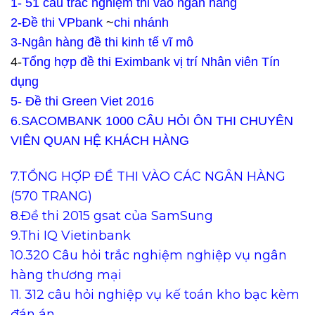
1- 51 câu trắc nghiệm thi vào ngân hàng
2-Đề thi VPbank
~
chi nhánh
3-Ngân hàng đề thi kinh tế vĩ mô
4-
Tổng hợp đề thi Eximbank vị trí Nhân viên Tín
dụng
5- Đề thi Green Viet 2016
6.SACOMBANK 1000 CÂU HỎI ÔN THI CHUYÊN
VIÊN QUAN HỆ KHÁCH HÀNG
7.TỔNG HỢP ĐỀ THI VÀO CÁC NGÂN HÀNG
(570 TRANG)
8.Đề thi 2015 gsat của SamSung
9.Thi IQ Vietinbank
10.320 Câu hỏi trắc nghiệm nghiệp vụ ngân
hàng thương mại
11. 312 câu hỏi nghiệp vụ kế toán kho bạc kèm
đán án