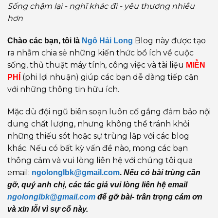
Sống chậm lại - nghĩ khác đi - yêu thương nhiều
hơn
Blog này được tạo
Chào các bạn, tôi là
Ngô Hải Long
ra nhằm chia sẻ những kiến thức bổ ích về cuộc
sống, thủ thuật máy tính, công việc và tài liệu
MIỄN
(phi lợi nhuận) giúp các bạn dễ dàng tiếp cận
PHÍ
với những thông tin hữu ích.
Mặc dù đội ngũ biên soạn luôn cố gắng đảm bảo nội
dung chất lượng, nhưng không thể tránh khỏi
những thiếu sót hoặc sự trùng lặp với các blog
khác. Nếu có bất kỳ vấn đề nào, mong các bạn
thông cảm và vui lòng liên hệ với chúng tôi qua
email:
ngolonglbk@gmail.com
.
Nếu có bài trùng cần
gỡ, quý anh chị, các tác giả vui lòng liên hệ email
ngolonglbk@gmail.com
để gỡ bài- trân trọng cám ơn
và xin lỗi vì sự cố này.