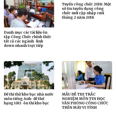
Tuyển công chức 2018: Một
số tin tuyển dụng công
chức mới cập nhập cuối
tháng 2 năm 2018
Danh mục các tài liệu ôn
tập Công Chức chính thức
tất cả các ngành -link
down nhanh trực tiếp
Đề thi thử kho bạc nhà nước
MẪU ĐỀ THI TRẮC
môn tiếng Anh- đề thứ
NGHIỆM MÔN TIN HỌC
hạng tốt1- ôn thi kho bạc
VĂN PHÒNG CÔNG CHỨC
TRÊN MÁY VI TÍNH