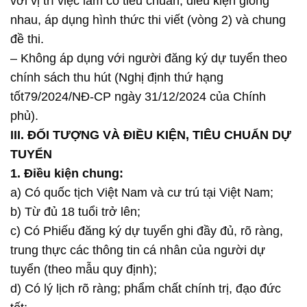
với vị trí việc làm có tiêu chuẩn, điều kiện giống
nhau, áp dụng hình thức thi viết (vòng 2) và chung
đề thi.
– Không áp dụng với người đăng ký dự tuyển theo
chính sách thu hút (Nghị định thứ hạng
tốt79/2024/NĐ-CP ngày 31/12/2024 của Chính
phủ).
III. ĐỐI TƯỢNG VÀ ĐIỀU KIỆN, TIÊU CHUẨN DỰ
TUYỂN
1. Điều kiện chung:
a) Có quốc tịch Việt Nam và cư trú tại Việt Nam;
b) Từ đủ 18 tuổi trở lên;
c) Có Phiếu đăng ký dự tuyển ghi đầy đủ, rõ ràng,
trung thực các thông tin cá nhân của người dự
tuyển (theo mẫu quy định);
d) Có lý lịch rõ ràng; phẩm chất chính trị, đạo đức