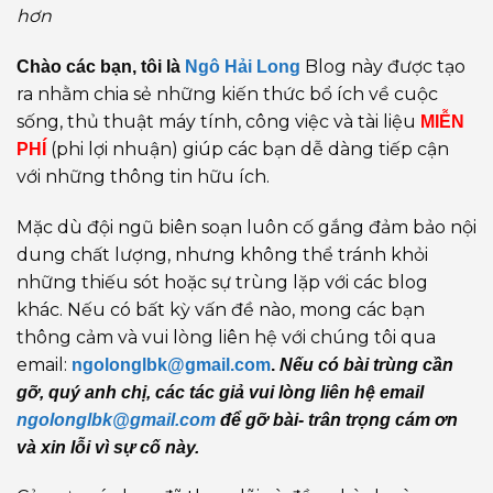
hơn
Blog này được tạo
Chào các bạn, tôi là
Ngô Hải Long
ra nhằm chia sẻ những kiến thức bổ ích về cuộc
sống, thủ thuật máy tính, công việc và tài liệu
MIỄN
(phi lợi nhuận) giúp các bạn dễ dàng tiếp cận
PHÍ
với những thông tin hữu ích.
Mặc dù đội ngũ biên soạn luôn cố gắng đảm bảo nội
dung chất lượng, nhưng không thể tránh khỏi
những thiếu sót hoặc sự trùng lặp với các blog
khác. Nếu có bất kỳ vấn đề nào, mong các bạn
thông cảm và vui lòng liên hệ với chúng tôi qua
email:
ngolonglbk@gmail.com
.
Nếu có bài trùng cần
gỡ, quý anh chị, các tác giả vui lòng liên hệ email
ngolonglbk@gmail.com
để gỡ bài- trân trọng cám ơn
và xin lỗi vì sự cố này.