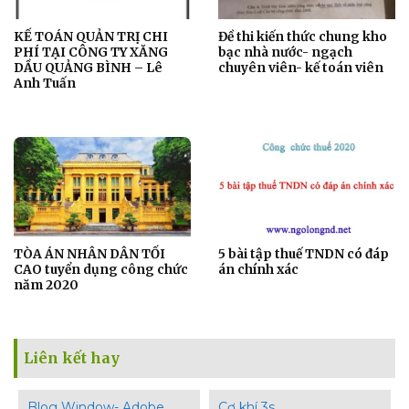
KẾ TOÁN QUẢN TRỊ CHI
Đề thi kiến thức chung kho
PHÍ TẠI CÔNG TY XĂNG
bạc nhà nước- ngạch
DẦU QUẢNG BÌNH – Lê
chuyên viên- kế toán viên
Anh Tuấn
TÒA ÁN NHÂN DÂN TỐI
5 bài tập thuế TNDN có đáp
CAO tuyển dụng công chức
án chính xác
năm 2020
Liên kết hay
Blog Window- Adobe
Cơ khí 3s