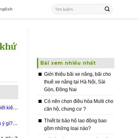
nglish
 khứ
Bài xem nhiều nhất
Giới thiệu bãi xe nâng, bãi cho
thuê xe nâng tại Hà Nội, Sài
Gòn, Đồng Nai
Có nên chọn điều hòa Multi cho
iết kiệm
căn hộ, chung cư ?
Thiết bị bảo hộ lao động bao
ý gì? |
gồm những loại nào?