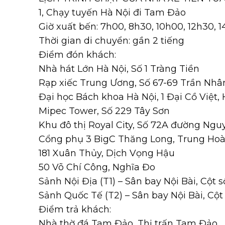
1, Chạy tuyến Hà Nội đi Tam Đảo
Giờ xuất bến: 7h00, 8h30, 10h00, 12h30, 
Thời gian di chuyển: gần 2 tiếng
Điểm đón khách:
Nhà hát Lớn Hà Nội, Số 1 Tràng Tiền
Rạp xiếc Trung Ương, Số 67-69 Trần Nhâ
Đại học Bách khoa Hà Nội, 1 Đại Cồ Việt,
Mipec Tower, Số 229 Tây Sơn
Khu đô thị Royal City, Số 72A đường Ngu
Cổng phụ 3 BigC Thăng Long, Trung Hoà,
181 Xuân Thủy, Dịch Vọng Hậu
50 Võ Chí Công, Nghĩa Đo
Sảnh Nội Địa (T1) – Sân bay Nội Bài, Cột s
Sảnh Quốc Tế (T2) – Sân bay Nội Bài, Cột
Điểm trả khách:
Nhà thờ đá Tam Đảo, Thị trấn Tam Đảo