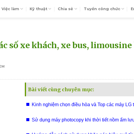
Việc làm
Kỹ thuật
Chia sẻ
Tuyển công chức
E
ác số xe khách, xe bus, limousine
XEM
Bài viết cùng chuyên mục:
Kinh nghiệm chọn điều hòa và Top các máy LG t
điện hiện nay
Sử dụng máy photocopy khi thời tiết nồm ẩm lưu 
Giải pháp hiệu quả