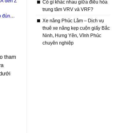
 A đến Z
Có gì khác nhau giữa điều hòa
trung tâm VRV và VRF?
o đúng
Xe nâng Phúc Lâm – Dịch vụ
thuê xe nâng kẹp cuộn giấy Bắc
Ninh, Hưng Yên, Vĩnh Phúc
chuyên nghiệp
ảo tham
ưa
 dưới