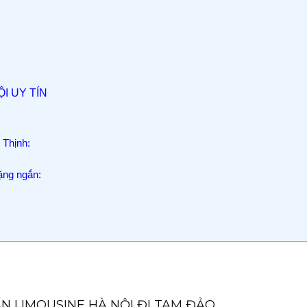
I UY TÍN
 Thịnh:
̣ng ngắn:
ẤN LIMOUSINE HÀ NỘI ĐI TAM ĐẢO