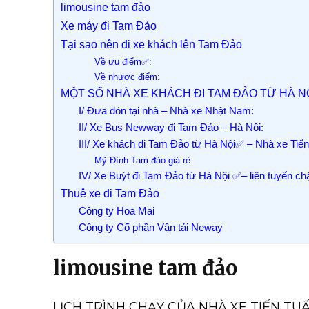
limousine tam đảo
Xe máy đi Tam Đảo
Tại sao nên đi xe khách lên Tam Đảo
Về ưu điểm✅:
Về nhược điểm:
MỘT SỐ NHÀ XE KHÁCH ĐI TAM ĐẢO TỪ HÀ NỘ
I/ Đưa đón tại nhà – Nhà xe Nhật Nam:
II/ Xe Bus Newway đi Tam Đảo – Hà Nội:
III/ Xe khách đi Tam Đảo từ Hà Nội✅ – Nhà xe Tiến
Mỹ Đình Tam đảo giá rẻ
IV/ Xe Buýt đi Tam Đảo từ Hà Nội ✅– liên tuyến chă
Thuê xe đi Tam Đảo
Công ty Hoa Mai
Công ty Cổ phần Vận tải Neway
limousine tam đảo
LỊCH TRÌNH CHẠY CỦA NHÀ XE TIẾN TU