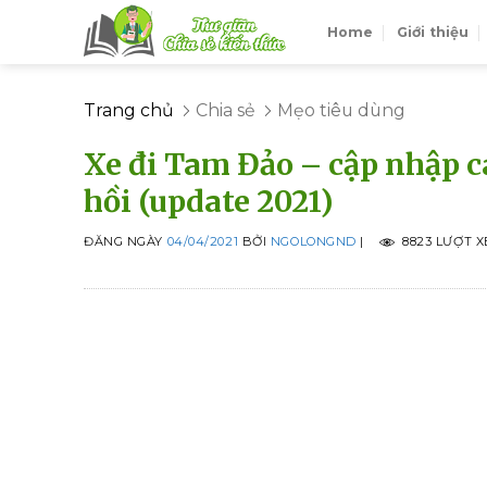
Skip
Home
Giới thiệu
to
content
Trang chủ
Chia sẻ
Mẹo tiêu dùng
Xe đi Tam Đảo – cập nhập c
hồi (update 2021)
ĐĂNG NGÀY
04/04/2021
BỞI
NGOLONGND
|
8823 LƯỢT 