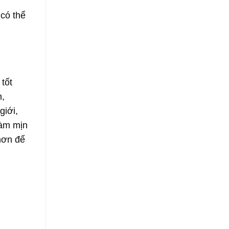
có thể
tốt
n,
giới,
làm mịn
hơn để