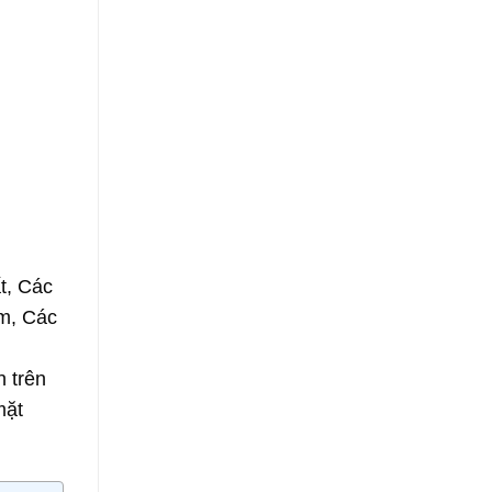
ất, Các
am, Các
 trên
mặt