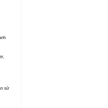
anh
er,
ần sử