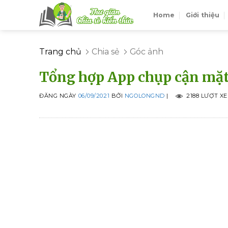
Skip
Home
Giới thiệu
to
content
Trang chủ
Chia sẻ
Góc ảnh
Tổng hợp App chụp cận mặt
ĐĂNG NGÀY
06/09/2021
BỞI
NGOLONGND
|
2188 LƯỢT X