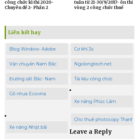
công chức kì thi 2020-
tuần từ 21-30/9/2017- ôn thi
Chuyên đề 2- Phần 2
vòng 2 công chức thuế
Liên kết hay
Blog Window- Adobe
Cơ khí 3s
Vận chuyển Nam Bắc
Ngolongtech.net
Đường sắt Bắc- Nam
Tài liệu công chức
Gỗ nhựa Ecovina
Xe nâng Phúc Lâm
Cho thuê photocopy Thanh B
Xe nâng Nhật bãi
Leave a Reply