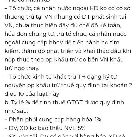
– Tổ chức, cá nhân nước ngoài KD ko có cơ sở
thường trú tại VN nhưng có DT phát sinh tại
VN, chưa thực hiện đầy đủ chế độ kế toán,
hóa đơn chứng từ; trừ tổ chức, cá nhân nước
ngoài cung cấp hhdv để tiến hành hđ tìm
kiếm, thăm dò phát triển và khai thác dầu khí
nộp thuế theo pp khấu trừ do bên VN khấu
trừ nộp thay.
– Tổ chức kinh tế khác trừ TH dặng ký tự
nguyện pp khấu trừ thuế quy định tại khoản 2
điều 10 của luật này
b. Tỷ lệ % để tính thuế GTGT được quy định
như sau:
– Phân phối cung cấp hàng hóa: 1%
– DV, XD ko bao thầu NVL: 5%
– SX, vận tải, DV có gắn với hàng hóa, XD có