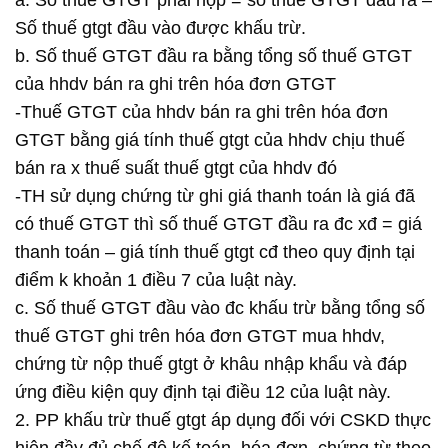
a. Số thuế GTGT phải nộp = số thuế GTGT đầu ra –
Số thuế gtgt đầu vào được khấu trừ.
b. Số thuế GTGT đầu ra bằng tổng số thuế GTGT
của hhdv bán ra ghi trên hóa đơn GTGT
-Thuế GTGT của hhdv bán ra ghi trên hóa đơn
GTGT bằng giá tính thuế gtgt của hhdv chịu thuế
bán ra x thuế suất thuế gtgt của hhdv đó
-TH sử dụng chứng từ ghi giá thanh toán là giá đã
có thuế GTGT thì số thuế GTGT đầu ra đc xđ = giá
thanh toán – giá tính thuế gtgt cđ theo quy định tại
điểm k khoản 1 điều 7 của luật này.
c. Số thuế GTGT đầu vào đc khấu trừ bằng tổng số
thuế GTGT ghi trên hóa đơn GTGT mua hhdv,
chứng từ nộp thuế gtgt ở khâu nhập khẩu và đáp
ứng điều kiện quy định tại điều 12 của luật này.
2. PP khấu trừ thuế gtgt áp dụng đối với CSKD thực