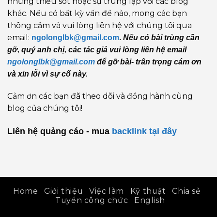
những thiếu sót hoặc sự trùng lặp với các blog
khác. Nếu có bất kỳ vấn đề nào, mong các bạn
thông cảm và vui lòng liên hệ với chúng tôi qua
email:
ngolonglbk@gmail.com
.
Nếu có bài trùng cần
gỡ, quý anh chị, các tác giả vui lòng liên hệ email
ngolonglbk@gmail.com
để gỡ bài- trân trọng cám ơn
và xin lỗi vì sự cố này.
Cảm ơn các bạn đã theo dõi và đồng hành cùng
blog của chúng tôi!
Liên hệ quảng cáo - mua
backlink
tại đây
Home
Giới thiệu
Việc làm
Kỹ thuật
Chia sẻ
Tuyển công chức
English