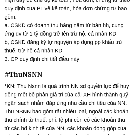
hiện đầy đủ chế độ kế toán, hóa đơn, chứng từ theo
quy định của PL về kế toán, hóa đơn chứng từ bao
gồm:
a. CSKD có doanh thu hàng năm từ bán hh, cung
ứng dv từ 1 tỷ đồng trở lên trừ hộ, cá nhân KD
b, CSKD đăng ký tự nguyện áp dụng pp khấu trừ
thuế, trừ hộ cá nhân KD
3. CP quy định chi tiết điều này
#ThuNSNN
*KN: Thu Nsnn là quá trình NN sd quyền lực để huy
động một bộ phận giá trị của cải XH hình thành quỹ
ngân sách nhằm đáp ứng nhu cầu chi tiêu của NN.
Thu NSNN bao gồm rất nhiều loai, ngoài các khoản
thu chính từ thuế, phí, lệ phí còn có các khoản thu
từ các hđ kinh tế của NN, các khoản đóng góp của