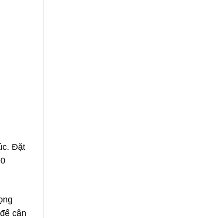
úc. Đặt
00
rọng
 để cân