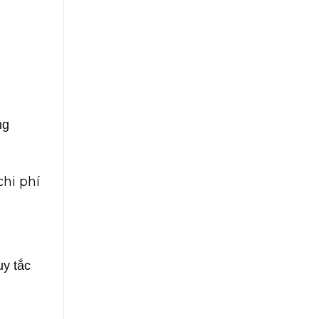
ng
chi phí
uy tắc