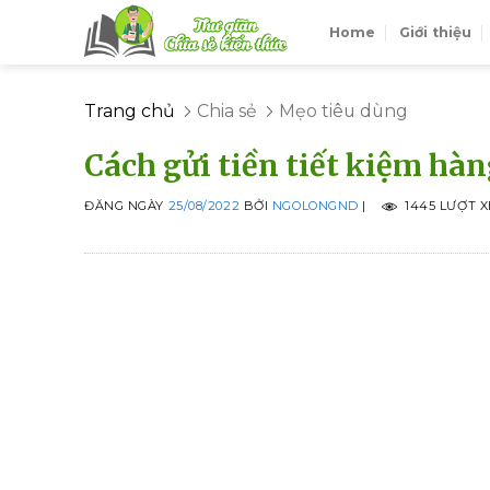
Skip
Home
Giới thiệu
to
content
Trang chủ
Chia sẻ
Mẹo tiêu dùng
Cách gửi tiền tiết kiệm hà
ĐĂNG NGÀY
25/08/2022
BỞI
NGOLONGND
|
1445 LƯỢT 