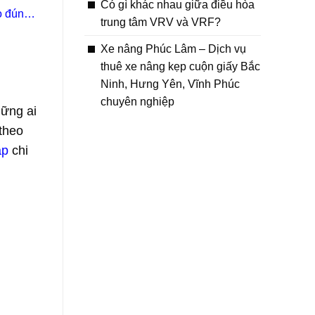
Có gì khác nhau giữa điều hòa
o đúng
trung tâm VRV và VRF?
Xe nâng Phúc Lâm – Dịch vụ
thuê xe nâng kẹp cuộn giấy Bắc
Ninh, Hưng Yên, Vĩnh Phúc
chuyên nghiệp
hững ai
 theo
áp
chi