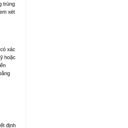
g trùng
xem xét
 có xác
sỹ hoặc
yển
 bằng
ết định