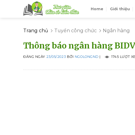
Skip
Home
Giới thiệu
to
content
Trang chủ
Tuyển công chức
Ngân hàng
Thông báo ngân hàng BIDV 
ĐĂNG NGÀY
23/05/2023
BỞI
NGOLONGND
|
1745 LƯỢT X