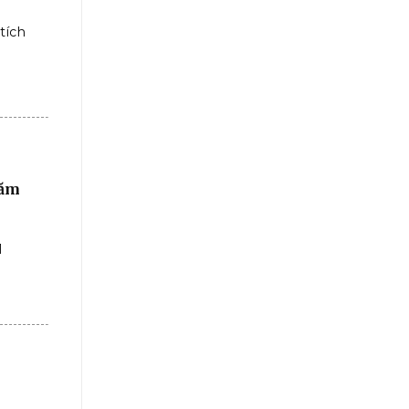
tích
năm
1