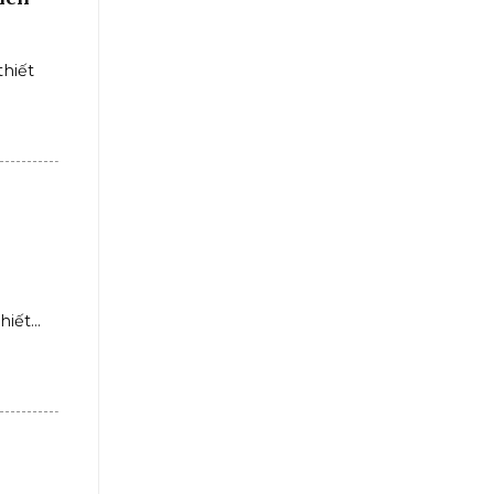
hiết
iết...