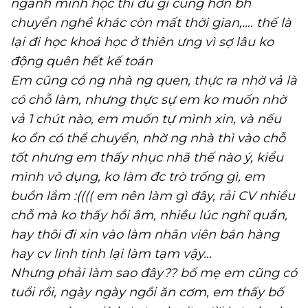
ngành mình học thì dù gì cũng hơn bh
chuyển nghề khác còn mất thời gian,…. thế là
lại đi học khoá học ở thiên ưng vì sợ lâu ko
động quên hết kế toán
Em cũng có ng nhà ng quen, thực ra nhờ vả là
có chỗ làm, nhưng thực sự em ko muốn nhờ
vả 1 chút nào, em muốn tự mình xin, và nếu
ko ổn có thể chuyển, nhờ ng nhà thì vào chỗ
tốt nhưng em thấy nhục nhã thế nào ý, kiểu
mình vô dụng, ko làm đc trò trống gì, em
buồn lắm :(((( em nên làm gì đây, rải CV nhiều
chỗ mà ko thấy hồi âm, nhiều lúc nghĩ quẩn,
hay thôi đi xin vào làm nhân viên bán hàng
hay cv linh tinh lại làm tạm vậy…
Nhưng phải làm sao đây?? bố mẹ em cũng có
tuổi rồi, ngày ngày ngồi ăn cơm, em thấy bố