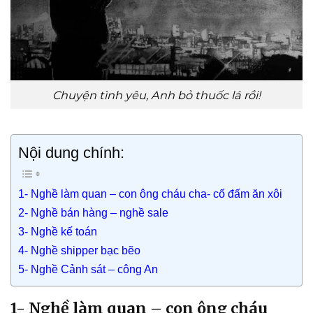
Chuyện tình yêu, Anh bỏ thuốc lá rồi!
Nội dung chính:
1- Nghề làm quan – con ông cháu cha- cố đấm ăn xôi
2- Nghề bán hàng – nghề sale
3- Nghề kế toán
4- Nghề shipper bạc bẽo
5- Nghề Cảnh sát – công An
1- Nghề làm quan – con ông cháu