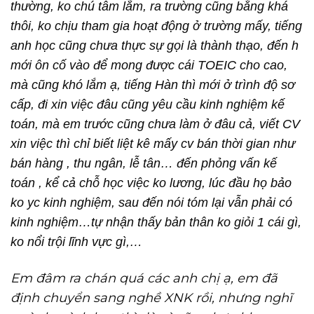
thường, ko chú tâm lắm, ra trường cũng bằng khá
thôi, ko chịu tham gia hoạt động ở trường mấy, tiếng
anh học cũng chưa thực sự gọi là thành thạo, đến h
mới ôn cố vào để mong được cái TOEIC cho cao,
mà cũng khó lắm ạ, tiếng Hàn thì mới ở trình độ sơ
cấp, đi xin việc đâu cũng yêu cầu kinh nghiệm kế
toán, mà em trước cũng chưa làm ở đâu cả, viết CV
xin việc thì chỉ biết liệt kê mấy cv bán thời gian như
bán hàng , thu ngân, lễ tân… đến phỏng vấn kế
toán , kể cả chỗ học việc ko lương, lúc đầu họ bảo
ko yc kinh nghiệm, sau đến nói tóm lại vẫn phải có
kinh nghiệm…tự nhận thấy bản thân ko giỏi 1 cái gì,
ko nổi trội lĩnh vực gì,…
Em đâm ra chán quá các anh chị ạ, em đã
định chuyển sang nghề XNK rồi, nhưng nghĩ