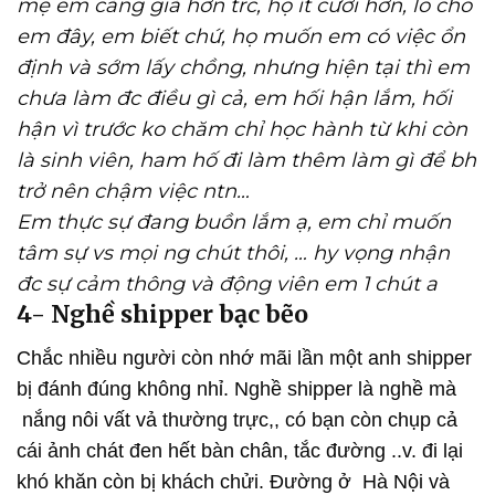
mẹ em càng già hơn trc, họ ít cười hơn, lo cho
em đây, em biết chứ, họ muốn em có việc ổn
định và sớm lấy chồng, nhưng hiện tại thì em
chưa làm đc điều gì cả, em hối hận lắm, hối
hận vì trước ko chăm chỉ học hành từ khi còn
là sinh viên, ham hố đi làm thêm làm gì để bh
trở nên chậm việc ntn…
Em thực sự đang buồn lắm ạ, em chỉ muốn
tâm sự vs mọi ng chút thôi, … hy vọng nhận
đc sự cảm thông và động viên em 1 chút a
4- Nghề shipper bạc bẽo
Chắc nhiều người còn nhớ mãi lần một anh shipper
bị đánh đúng không nhỉ. Nghề shipper là nghề mà
nắng nôi vất vả thường trực,, có bạn còn chụp cả
cái ảnh chát đen hết bàn chân, tắc đường ..v. đi lại
khó khăn còn bị khách chửi. Đường ở Hà Nội và