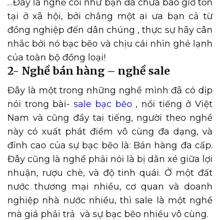
…Đây là nghề coi như bạn đã chưa bao giờ tồn
tại ở xã hội, bởi chẳng một ai ưa bạn cả từ
đồng nghiệp đến dân chúng , thực sự hãy cân
nhắc bởi nó bạc bẽo và chịu cái nhìn ghẻ lạnh
của toàn bộ đồng loại!
2- Nghề bán hàng – nghề sale
Đây là một trong những nghề mình đã có dịp
nói trong bài-
sale bạc bẽo
, nổi tiếng ở Việt
Nam và cũng đầy tai tiếng, người theo nghề
này có xuất phát điểm vô cùng đa dạng, và
đỉnh cao của sự bạc bẽo là: Bán hàng đa cấp.
Đây cũng là nghề phải nói là bị dằn xé giữa lợi
nhuận, rượu chè, và độ tinh quái. Ở một đất
nước thương mại nhiều, cơ quan và doanh
nghiệp nhà nước nhiều, thì sale là một nghề
mà giá phải trả và sự bạc bẽo nhiều vô cùng.