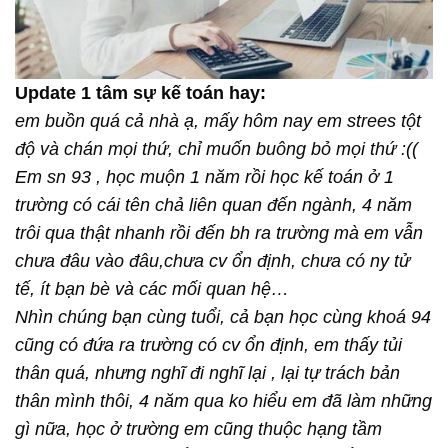
Update 1 tâm sự kế toán hay:
em buồn quá cả nhà ạ, mấy hôm nay em strees tột
độ và chán mọi thứ, chỉ muốn buông bỏ mọi thứ :((
Em sn 93 , học muộn 1 năm rồi học kế toán ở 1
trường có cái tên chả liên quan đến ngành, 4 năm
trôi qua thật nhanh rồi đến bh ra trường mà em vẫn
chưa đâu vào đâu,chưa cv ổn định, chưa có ny tử
tế, ít bạn bè và các mối quan hệ…
Nhìn chúng bạn cùng tuổi, cả bạn học cùng khoá 94
cũng có đứa ra trường có cv ổn định, em thấy tủi
thân quá, nhưng nghĩ đi nghĩ lại , lại tự trách bản
t
hân mình thôi, 4 năm qua ko hiểu em đã làm những
gì nữa, học ở trường em cũng thuộc hạng tầm