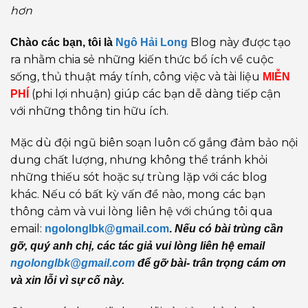
hơn
Blog này được tạo
Chào các bạn, tôi là
Ngô Hải Long
ra nhằm chia sẻ những kiến thức bổ ích về cuộc
sống, thủ thuật máy tính, công việc và tài liệu
MIỄN
(phi lợi nhuận) giúp các bạn dễ dàng tiếp cận
PHÍ
với những thông tin hữu ích.
Mặc dù đội ngũ biên soạn luôn cố gắng đảm bảo nội
dung chất lượng, nhưng không thể tránh khỏi
những thiếu sót hoặc sự trùng lặp với các blog
khác. Nếu có bất kỳ vấn đề nào, mong các bạn
thông cảm và vui lòng liên hệ với chúng tôi qua
email:
ngolonglbk@gmail.com
.
Nếu có bài trùng cần
gỡ, quý anh chị, các tác giả vui lòng liên hệ email
ngolonglbk@gmail.com
để gỡ bài- trân trọng cám ơn
và xin lỗi vì sự cố này.