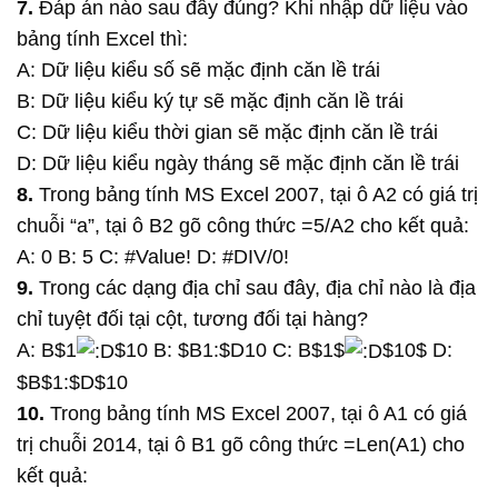
7.
Đáp án nào sau đây đúng? Khi nhập dữ liệu vào
bảng tính Excel thì:
A: Dữ liệu kiểu số sẽ mặc định căn lề trái
B: Dữ liệu kiểu ký tự sẽ mặc định căn lề trái
C: Dữ liệu kiểu thời gian sẽ mặc định căn lề trái
D: Dữ liệu kiểu ngày tháng sẽ mặc định căn lề trái
8.
Trong bảng tính MS Excel 2007, tại ô A2 có giá trị
chuỗi “a”, tại ô B2 gõ công thức =5/A2 cho kết quả:
A: 0 B: 5 C: #Value! D: #DIV/0!
9.
Trong các dạng địa chỉ sau đây, địa chỉ nào là địa
chỉ tuyệt đối tại cột, tương đối tại hàng?
A: B$1
$10 B: $B1:$D10 C: B$1$
$10$ D:
$B$1:$D$10
10.
Trong bảng tính MS Excel 2007, tại ô A1 có giá
trị chuỗi 2014, tại ô B1 gõ công thức =Len(A1) cho
kết quả: