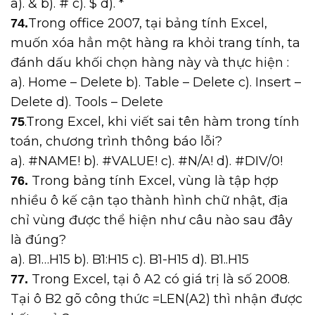
a). & b). # c). $ d). *
Trong office 2007, tại bảng tính Excel,
74.
muốn xóa hẳn một hàng ra khỏi trang tính, ta
đánh dấu khối chọn hàng này và thực hiện :
a). Home – Delete b). Table – Delete c). Insert –
Delete d). Tools – Delete
.Trong Excel, khi viết sai tên hàm trong tính
75
toán, chương trình thông báo lỗi?
a). #NAME! b). #VALUE! c). #N/A! d). #DIV/0!
Trong bảng tính Excel, vùng là tập hợp
76.
nhiều ô kế cận tạo thành hình chữ nhật, địa
chỉ vùng được thể hiện như câu nào sau đây
là đúng?
a). B1…H15 b). B1:H15 c). B1-H15 d). B1..H15
Trong Excel, tại ô A2 có giá trị là số 2008.
77.
Tại ô B2 gõ công thức =LEN(A2) thì nhận được