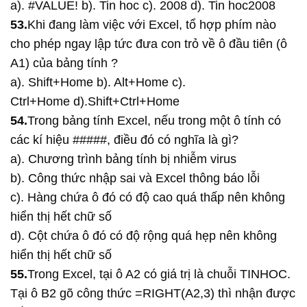
a). #VALUE! b). Tin hoc c). 2008 d). Tin hoc2008
53.
Khi đang làm việc với Excel, tổ hợp phím nào
cho phép ngay lập tức đưa con trỏ về ô đầu tiên (ô
A1) của bảng tính ?
a). Shift+Home b). Alt+Home c).
Ctrl+Home d).Shift+Ctrl+Home
54.
Trong bảng tính Excel, nếu trong một ô tính có
các kí hiệu #####, điều đó có nghĩa là gì?
a). Chương trình bảng tính bị nhiễm virus
b). Công thức nhập sai và Excel thông báo lỗi
c). Hàng chứa ô đó có độ cao quá thấp nên không
hiển thị hết chữ số
d). Cột chứa ô đó có độ rộng quá hẹp nên không
hiển thị hết chữ số
55.
Trong Excel, tại ô A2 có giá trị là chuỗi TINHOC.
Tại ô B2 gõ công thức =RIGHT(A2,3) thì nhận được