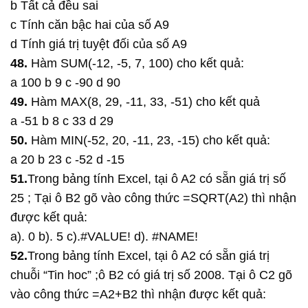
b Tất cả đều sai
c Tính căn bậc hai của số A9
d Tính giá trị tuyệt đối của số A9
48.
Hàm SUM(-12, -5, 7, 100) cho kết quả:
a 100 b 9 c -90 d 90
49.
Hàm MAX(8, 29, -11, 33, -51) cho kết quả
a -51 b 8 c 33 d 29
50.
Hàm MIN(-52, 20, -11, 23, -15) cho kết quả:
a 20 b 23 c -52 d -15
51.
Trong bảng tính Excel, tại ô A2 có sẵn giá trị số
25 ; Tại ô B2 gõ vào công thức =SQRT(A2) thì nhận
được kết quả:
a). 0 b). 5 c).#VALUE! d). #NAME!
52.
Trong bảng tính Excel, tại ô A2 có sẵn giá trị
chuỗi “Tin hoc” ;ô B2 có giá trị số 2008. Tại ô C2 gõ
vào công thức =A2+B2 thì nhận được kết quả: