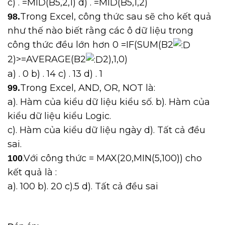
c) . =MID(B5,2,1) d) . =MID(B5,1,2)
Trong Excel, công thức sau sẽ cho kết quả
98.
như thế nào biết rằng các ô dữ liệu trong
công thức đều lớn hơn 0 =IF(SUM(B2
2)>=AVERAGE(B2
2),1,0)
a) . 0 b) . 14 c) . 13 d) . 1
Trong Excel, AND, OR, NOT là:
99.
a). Hàm của kiểu dữ liệu kiểu số. b). Hàm của
kiểu dữ liệu kiểu Logic.
c). Hàm của kiểu dữ liệu ngày d). Tất cả đều
sai.
.Với công thức = MAX(20,MIN(5,100)) cho
100
kết quả là :
a). 100 b). 20 c).5 d). Tất cả đều sai