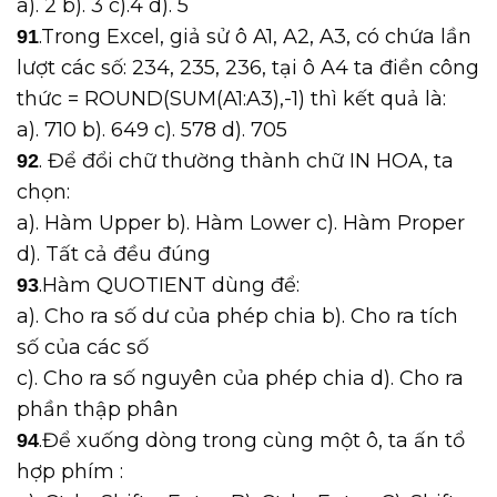
a). 2 b). 3 c).4 d). 5
.Trong Excel, giả sử ô A1, A2, A3, có chứa lần
91
lượt các số: 234, 235, 236, tại ô A4 ta điền công
thức = ROUND(SUM(A1:A3),-1) thì kết quả là:
a). 710 b). 649 c). 578 d). 705
. Để đổi chữ thường thành chữ IN HOA, ta
92
chọn:
a). Hàm Upper b). Hàm Lower c). Hàm Proper
d). Tất cả đều đúng
.Hàm QUOTIENT dùng để:
93
a). Cho ra số dư của phép chia b). Cho ra tích
số của các số
c). Cho ra số nguyên của phép chia d). Cho ra
phần thập phân
.Để xuống dòng trong cùng một ô, ta ấn tổ
94
hợp phím :