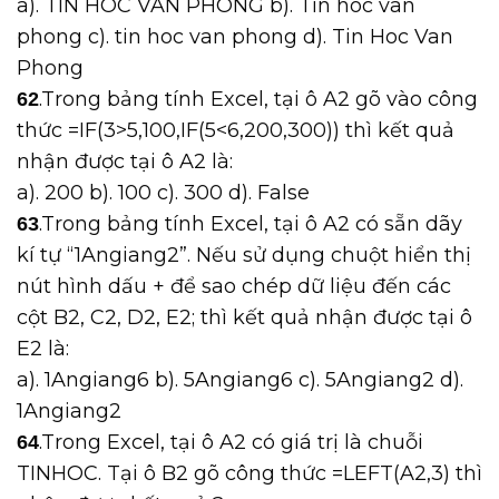
a). TIN HOC VAN PHONG b). Tin hoc van
phong c). tin hoc van phong d). Tin Hoc Van
Phong
.Trong bảng tính Excel, tại ô A2 gõ vào công
62
thức =IF(3>5,100,IF(5<6,200,300)) thì kết quả
nhận được tại ô A2 là:
a). 200 b). 100 c). 300 d). False
.Trong bảng tính Excel, tại ô A2 có sẵn dãy
63
kí tự “1Angiang2”. Nếu sử dụng chuột hiển thị
nút hình dấu + để sao chép dữ liệu đến các
cột B2, C2, D2, E2; thì kết quả nhận được tại ô
E2 là:
a). 1Angiang6 b). 5Angiang6 c). 5Angiang2 d).
1Angiang2
.Trong Excel, tại ô A2 có giá trị là chuỗi
64
TINHOC. Tại ô B2 gõ công thức =LEFT(A2,3) thì