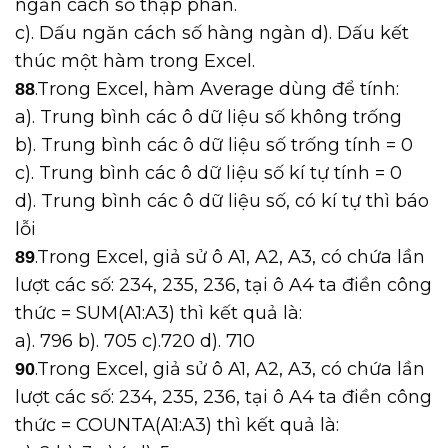
ngăn cách số thập phân.
c). Dấu ngăn cách số hàng ngàn d). Dấu kết
thúc một hàm trong Excel.
.Trong Excel, hàm Average dùng để tính:
88
a). Trung bình các ô dữ liệu số không trống
b). Trung bình các ô dữ liệu số trống tính = 0
c). Trung bình các ô dữ liệu số kí tự tính = 0
d). Trung bình các ô dữ liệu số, có kí tự thì báo
lỗi
.Trong Excel, giả sử ô A1, A2, A3, có chứa lần
89
lượt các số: 234, 235, 236, tại ô A4 ta điền công
thức = SUM(A1:A3) thì kết quả là:
a). 796 b). 705 c).720 d). 710
.Trong Excel, giả sử ô A1, A2, A3, có chứa lần
90
lượt các số: 234, 235, 236, tại ô A4 ta điền công
thức = COUNTA(A1:A3) thì kết quả là: