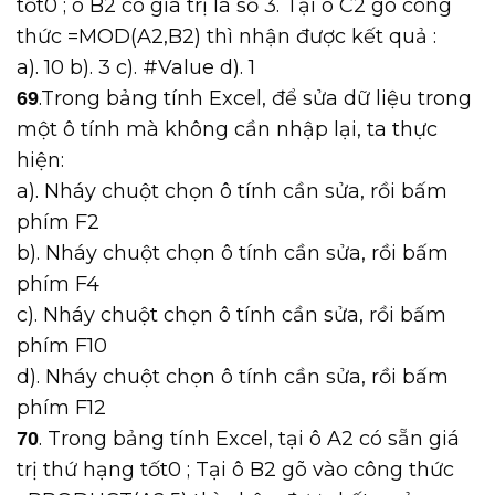
tốt0 ; ô B2 có giá trị là số 3. Tại ô C2 gõ công
thức =MOD(A2,B2) thì nhận được kết quả :
a). 10 b). 3 c). #Value d). 1
.Trong bảng tính Excel, để sửa dữ liệu trong
69
một ô tính mà không cần nhập lại, ta thực
hiện:
a). Nháy chuột chọn ô tính cần sửa, rồi bấm
phím F2
b). Nháy chuột chọn ô tính cần sửa, rồi bấm
phím F4
c). Nháy chuột chọn ô tính cần sửa, rồi bấm
phím F10
d). Nháy chuột chọn ô tính cần sửa, rồi bấm
phím F12
. Trong bảng tính Excel, tại ô A2 có sẵn giá
70
trị thứ hạng tốt0 ; Tại ô B2 gõ vào công thức