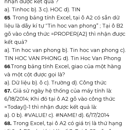
nhận được kết quả ?
a). Tinhoc b). 3 c). HOC d). TIN
. Trong bảng tính Excel, tại ô A2 có sẵn dữ
65
liệu là dãy kí tự “Tin hoc van phong” ; Tại ô B2
gõ vào công thức =PROPER(A2) thì nhận được
kết quả?
a). Tin hoc van phong b). Tin hoc van phong c).
TIN HOC VAN PHONG d). Tin Hoc Van Phong
.Trong bảng tính Excel, giao của một hàng
66
và một cột được gọi là?
a). Dữ liệu b). ô c). Trường d). Công thức
Giả sử ngày hệ thống của máy tính là:
67.
6/18/2014; Khi đó tại ô A2 gõ vào công thức
=Today()-1 thì nhận được kết quả là:
a). 0 b). #VALUE! c). #NAME! d). 6/17/2014
Trong Excel, tại ô A2 có giá trị là thứ hạng
68.