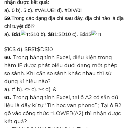
nhận được kết quả:
a). 0 b). 5 c). #VALUE! d). #DIV/0!
59
.Trong các dạng địa chỉ sau đây, địa chỉ nào là địa
chỉ tuyệt đối?
a). B$1
$10 b). $B1:$D10 c). B$1$
$10$ d). $B$1:$D$10
Trong bảng tính Excel, điều kiện trong
60.
hàm IF được phát biểu dưới dạng một phép
so sánh. Khi cần so sánh khác nhau thì sử
dụng kí hiệu nào?
a). # b). <> c). >< d). &
Trong bảng tính Excel, tại ô A2 có sẵn dữ
61.
liệu là dãy kí tự “Tin hoc van phong” ; Tại ô B2
gõ vào công thức =LOWER(A2) thì nhận được
kết quả?