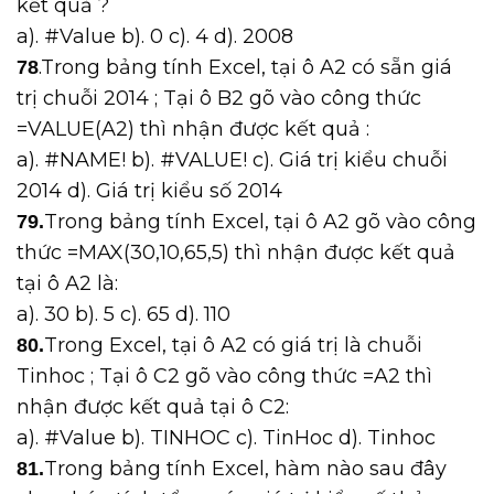
kết quả ?
a). #Value b). 0 c). 4 d). 2008
.Trong bảng tính Excel, tại ô A2 có sẵn giá
78
trị chuỗi 2014 ; Tại ô B2 gõ vào công thức
=VALUE(A2) thì nhận được kết quả :
a). #NAME! b). #VALUE! c). Giá trị kiểu chuỗi
2014 d). Giá trị kiểu số 2014
Trong bảng tính Excel, tại ô A2 gõ vào công
79.
thức =MAX(30,10,65,5) thì nhận được kết quả
tại ô A2 là:
a). 30 b). 5 c). 65 d). 110
Trong Excel, tại ô A2 có giá trị là chuỗi
80.
Tinhoc ; Tại ô C2 gõ vào công thức =A2 thì
nhận được kết quả tại ô C2:
a). #Value b). TINHOC c). TinHoc d). Tinhoc
Trong bảng tính Excel, hàm nào sau đây
81.