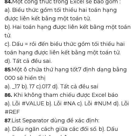
Một công thức trong Excel sẽ bao gồm :
84.
a). Biểu thức gồm tối thiểu hai toán hạng
được liên kết bằng một toán tử.
b). Hai toán hạng được liên kết bằng một toán
tử.
c). Dấu = rồi đến biểu thức gồm tối thiểu hai
toán hạng được liên kết bằng một toán tử.
d). Tất cả đều sai.
.Một ô chứa thứ hạng tốt7 định dạng bằng
85
000 sẽ hiển thị
a). _17 b). 17 c).017 d). Tất cả đều sai
Khi không tham chiếu được Excel báo
86.
a). Lỗi #VALUE b). Lỗi #NA c). Lỗi #NUM d). Lỗi
#REF
.List Separator dùng để xác định:
87
a). Dấu ngăn cách giữa các đối số. b). Dấu