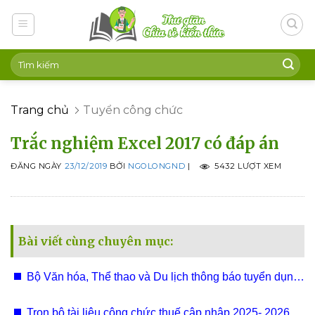
Skip
to
content
Trang chủ
Tuyển công chức
Trắc nghiệm Excel 2017 có đáp án
ĐĂNG NGÀY
23/12/2019
BỞI
NGOLONGND
|
5432 LƯỢT XEM
Bài viết cùng chuyên mục:
Bộ Văn hóa, Thể thao và Du lịch thông báo tuyển dụng
295 chỉ tiêu viên chức 2025
Trọn bộ tài liệu công chức thuế cập nhập 2025- 2026