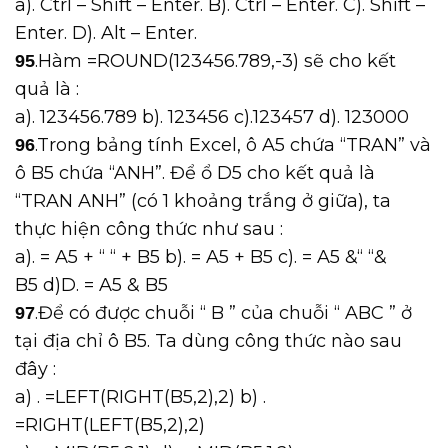
a). Ctrl – Shift – Enter. B). Ctrl – Enter. C). Shift –
Enter. D). Alt – Enter.
.Hàm =ROUND(123456.789,-3) sẽ cho kết
95
quả là :
a). 123456.789 b). 123456 c).123457 d). 123000
.Trong bảng tính Excel, ô A5 chứa “TRAN” và
96
ô B5 chứa “ANH”. Để ổ D5 cho kết quả là
“TRAN ANH” (có 1 khoảng trắng ở giữa), ta
thực hiện công thức như sau :
a). = A5 + “ “ + B5 b). = A5 + B5 c). = A5 &“ “&
B5 d)D. = A5 & B5
.Để có được chuỗi “ B ” của chuỗi “ ABC ” ở
97
tại địa chỉ ô B5. Ta dùng công thức nào sau
đây :
a) . =LEFT(RIGHT(B5,2),2) b) .
=RIGHT(LEFT(B5,2),2)