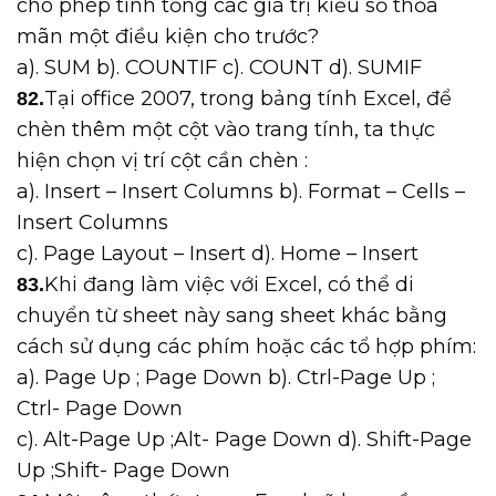
cho phép tính tổng các giá trị kiểu số thỏa
mãn một điều kiện cho trước?
a). SUM b). COUNTIF c). COUNT d). SUMIF
Tại office 2007, trong bảng tính Excel, để
82.
chèn thêm một cột vào trang tính, ta thực
hiện chọn vị trí cột cần chèn :
a). Insert – Insert Columns b). Format – Cells –
Insert Columns
c). Page Layout – Insert d). Home – Insert
Khi đang làm việc với Excel, có thể di
83.
chuyển từ sheet này sang sheet khác bằng
cách sử dụng các phím hoặc các tổ hợp phím:
a). Page Up ; Page Down b). Ctrl-Page Up ;
Ctrl- Page Down
c). Alt-Page Up ;Alt- Page Down d). Shift-Page
Up ;Shift- Page Down