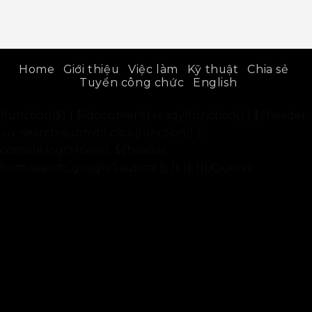
Home
Giới thiệu
Việc làm
Kỹ thuật
Chia sẻ
Tuyển công chức
English
(function($) { $(document).ready(function() { $('header
.ux-search-submit').click(function() {
console.log('Moew'); $('header
form.search_google').submit(); }); }); })(jQuery);