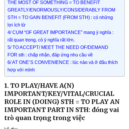
THE MOST OF SOMETHING = TO BENEFIT
GREATLY/ENORMOUSLY/CONSIDERABLY FROM
STH = TO GAIN BENEFIT (FROM STH) : có những
lợi ích từ
4/ CỤM “OF GREAT IMPORTANCE” mang ý nghĩa :
rất quan trọng, có ý nghĩa rất lớn.
5/ TO ACCEPT/ MEET THE NEED OF/DEMAND
FOR sth : chấp nhận, đáp ứng nhu cầu về
6/ AT ONE’S CONVENIENCE : lúc nào và ở đâu thích
hợp với mình
1. TO PLAY/HAVE A(N)
IMPORTANT/KEY/VITAL/CRUCIAL
ROLE IN (DOING) STH = TO PLAY AN
IMPORTANT PART IN STH: đóng vai
trò quan trọng trong việc