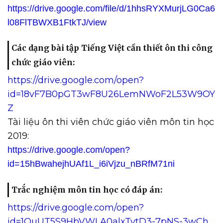
https://drive.google.com/file/d/1hhsRYXMurjLG0Ca6
l08FlTBWXB1FtkTJ/view
Các dạng bài tập Tiếng Việt cần thiết ôn thi công
chức giáo viên:
https://drive.google.com/open?
id=18vF7B0pGT3wF8U26LemNWoF2L53W9OY
Z
Tài liệu ôn thi viên chức giáo viên môn tin học
2019:
https://drive.google.com/open?
id=15hBwahejhUAf1L_i6iVjzu_nBRfM71ni
Trắc nghiệm môn tin học có đáp án:
https://drive.google.com/open?
id=1OuUT5S9HbVWLA0alxTvtD3-7pNS-3wCh