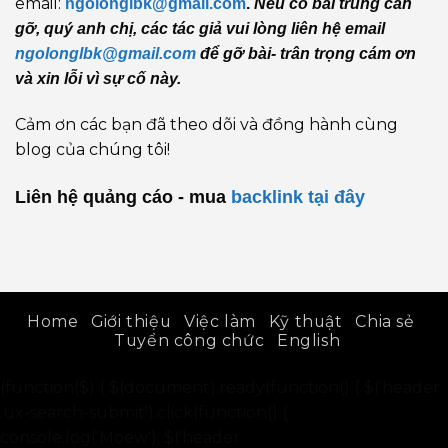
email:
ngolonglbk@gmail.com
.
Nếu có bài trùng cần
gỡ, quý anh chị, các tác giả vui lòng liên hệ email
ngolonglbk@gmail.com
để gỡ bài- trân trọng cám ơn
và xin lỗi vì sự cố này.
Cảm ơn các bạn đã theo dõi và đồng hành cùng
blog của chúng tôi!
Liên hệ quảng cáo - mua
backlink
tại đây
Home
Giới thiệu
Việc làm
Kỹ thuật
Chia sẻ
Tuyển công chức
English
(function($) { $(document).ready(function() { $('header
.ux-search-submit').click(function() {
console.log('Moew'); $('header