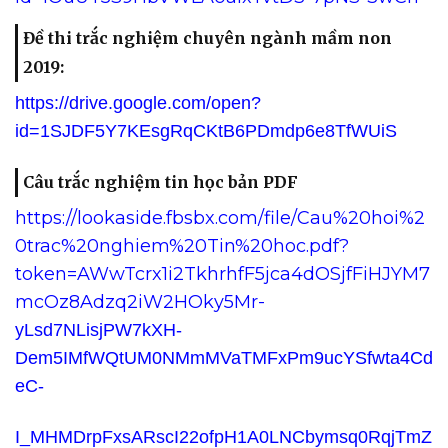
Đề thi trắc nghiệm chuyên ngành mầm non
2019:
https://drive.google.com/open?
id=1SJDF5Y7KEsgRqCKtB6PDmdp6e8TfWUiS
Câu trắc nghiệm tin học bản PDF
https://lookaside.fbsbx.com/file/Cau%20hoi%2
0trac%20nghiem%20Tin%20hoc.pdf?
token=AWwTcrx1i2TkhrhfF5jca4dOSjfFiHJYM7
mcOz8Adzq2iW2HOky5Mr-
yLsd7NLisjPW7kXH-
Dem5IMfWQtUM0NMmMVaTMFxPm9ucYSfwta4Cd
eC-
I_MHMDrpFxsARscI22ofpH1A0LNCbymsq0RqjTmZ