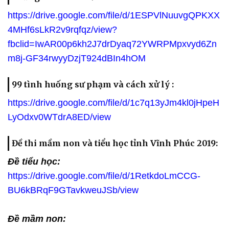
https://drive.google.com/file/d/1ESPVlNuuvgQPKXX
4MHf6sLkR2v9rqfqz/view?
fbclid=IwAR00p6kh2J7drDyaq72YWRPMpxvyd6Zn
m8j-GF34rwyyDzjT924dBIn4hOM
99 tình huống sư phạm và cách xử lý :
https://drive.google.com/file/d/1c7q13yJm4kl0jHpeH
LyOdxv0WTdrA8ED/view
Đề thi mầm non và tiểu học tỉnh Vĩnh Phúc 2019:
Đề tiểu học:
https://drive.google.com/file/d/1RetkdoLmCCG-
BU6kBRqF9GTavkweuJSb/view
Đề mầm non: