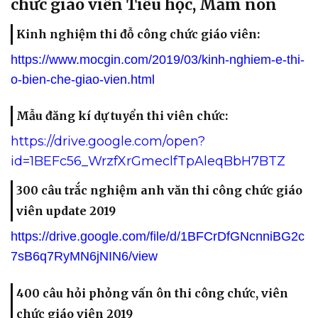
chức giáo viên Tiểu học, Mầm non
Kinh nghiệm thi đỗ công chức giáo viên:
https://www.mocgin.com/2019/03/kinh-nghiem-e-thi-
o-bien-che-giao-vien.html
Mẫu đăng kí dự tuyển thi viên chức:
https://drive.google.com/open?
id=1BEFc56_WrzfXrGmeclfTpAleqBbH7BTZ
300 câu trắc nghiệm anh văn thi công chức giáo
viên update 2019
https://drive.google.com/file/d/1BFCrDfGNcnniBG2c
7sB6q7RyMN6jNIN6/view
400 câu hỏi phỏng vấn ôn thi công chức, viên
chức giáo viên 2019