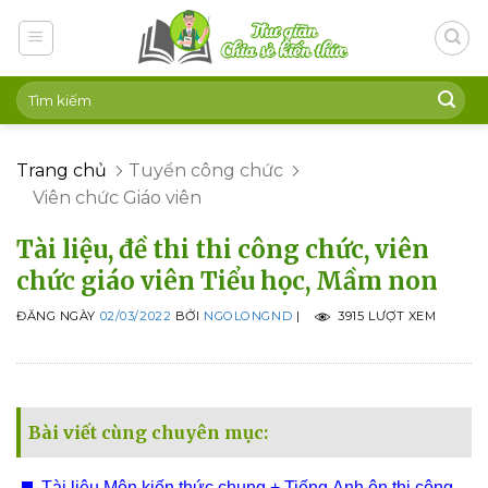
Skip
to
content
Trang chủ
Tuyển công chức
Viên chức Giáo viên
Tài liệu, đề thi thi công chức, viên
chức giáo viên Tiểu học, Mầm non
ĐĂNG NGÀY
02/03/2022
BỞI
NGOLONGND
|
3915 LƯỢT XEM
Bài viết cùng chuyên mục:
Tài liệu Môn kiến thức chung + Tiếng Anh ôn thi công