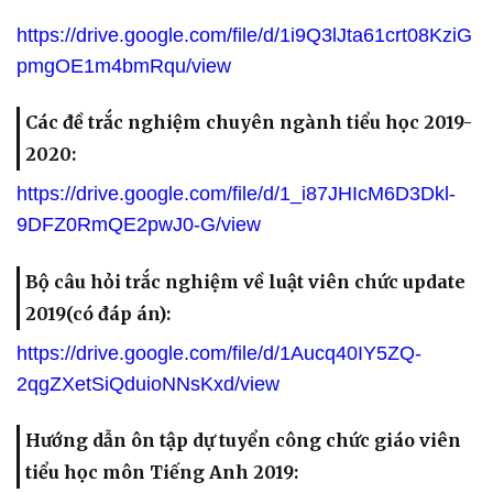
https://drive.google.com/file/d/1i9Q3lJta61crt08KziG
pmgOE1m4bmRqu/view
Các đề trắc nghiệm chuyên ngành tiểu học 2019-
2020:
https://drive.google.com/file/d/1_i87JHIcM6D3Dkl-
9DFZ0RmQE2pwJ0-G/view
Bộ câu hỏi trắc nghiệm về luật viên chức update
2019(có đáp án):
https://drive.google.com/file/d/1Aucq40IY5ZQ-
2qgZXetSiQduioNNsKxd/view
Hướng dẫn ôn tập dự tuyển công chức giáo viên
tiểu học môn Tiếng Anh 2019: