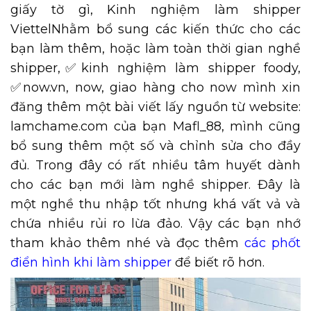
giấy tờ gì, Kinh nghiệm làm shipper
ViettelNhằm bổ sung các kiến thức cho các
bạn làm thêm, hoặc làm toàn thời gian nghề
shipper,✅kinh nghiệm làm shipper foody,
✅now.vn, now, giao hàng cho now mình xin
đăng thêm một bài viết lấy nguồn từ website:
lamchame.com của bạn Mafl_88, mình cũng
bổ sung thêm một số và chỉnh sửa cho đầy
đủ. Trong đây có rất nhiều tâm huyết dành
cho các bạn mới làm nghề shipper. Đây là
một nghề thu nhập tốt nhưng khá vất vả và
chứa nhiều rủi ro lừa đảo. Vậy các bạn nhớ
tham khảo thêm nhé và đọc thêm
các phốt
điển hình khi làm shipper
để biết rõ hơn.