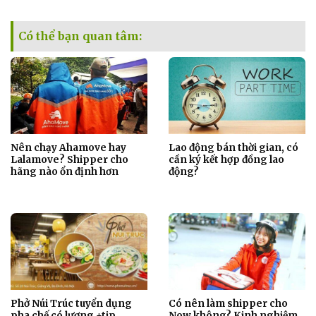
Có thể bạn quan tâm:
Nên chạy Ahamove hay
Lao động bán thời gian, có
Lalamove? Shipper cho
cần ký kết hợp đồng lao
hãng nào ổn định hơn
động?
Phở Núi Trúc tuyển dụng
Có nên làm shipper cho
pha chế có lương +tip
Now không? Kinh nghiệm