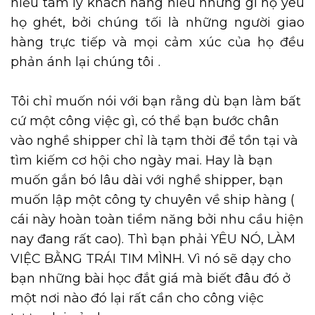
hiểu tâm lý khách hàng hiểu những gì họ yêu
họ ghét, bởi chúng tối là những người giao
hàng trực tiếp và mọi cảm xúc của họ đều
phản ánh lại chúng tôi
.
Tôi chỉ muốn nói với bạn rằng dù bạn làm bất
cứ một công việc gì, có thể bạn bước chân
vào nghề shipper chỉ là tạm thời để tồn tại và
tìm kiếm cơ hội cho ngày mai. Hay là bạn
muốn gắn bó lâu dài với nghề shipper, bạn
muốn lập một công ty chuyên về ship hàng (
cái này hoàn toàn tiềm năng bởi nhu cầu hiện
nay đang rất cao). Thì bạn phải YÊU NÓ, LÀM
VIỆC BẰNG TRÁI TIM MÌNH. Vì nó sẽ dạy cho
bạn những bài học đắt giá mà biết đâu đó ở
một nơi nào đó lại rất cần cho công việc