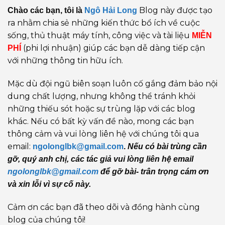
Blog này được tạo
Chào các bạn, tôi là
Ngô Hải Long
ra nhằm chia sẻ những kiến thức bổ ích về cuộc
sống, thủ thuật máy tính, công việc và tài liệu
MIỄN
(phi lợi nhuận) giúp các bạn dễ dàng tiếp cận
PHÍ
với những thông tin hữu ích.
Mặc dù đội ngũ biên soạn luôn cố gắng đảm bảo nội
dung chất lượng, nhưng không thể tránh khỏi
những thiếu sót hoặc sự trùng lặp với các blog
khác. Nếu có bất kỳ vấn đề nào, mong các bạn
thông cảm và vui lòng liên hệ với chúng tôi qua
email:
ngolonglbk@gmail.com
.
Nếu có bài trùng cần
gỡ, quý anh chị, các tác giả vui lòng liên hệ email
ngolonglbk@gmail.com
để gỡ bài- trân trọng cám ơn
và xin lỗi vì sự cố này.
Cảm ơn các bạn đã theo dõi và đồng hành cùng
blog của chúng tôi!