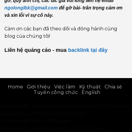
gỡ, quý anh chị, các tác giả vui lòng liên hệ email
ngolonglbk@gmail.com
để gỡ bài- trân trọng cám ơn
và xin lỗi vì sự cố này.
Cảm ơn các bạn đã theo dõi và đồng hành cùng
blog của chúng tôi!
Liên hệ quảng cáo - mua
backlink
tại đây
Home
Giới thiệu
Việc làm
Kỹ thuật
Chia sẻ
Tuyển công chức
English
(function($) { $(document).ready(function() { $('header
.ux-search-submit').click(function() {
console.log('Moew'); $('header
form.search_google').submit(); }); }); })(jQuery);