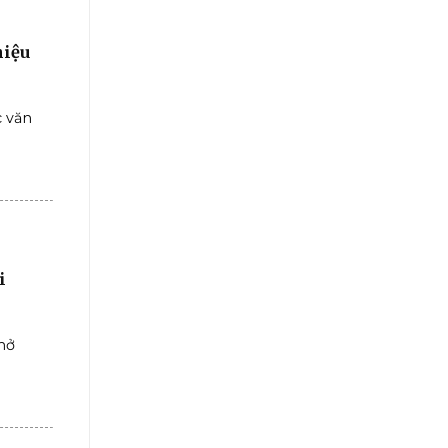
hiệu
 văn
i
mở