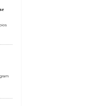
se
bios
agram