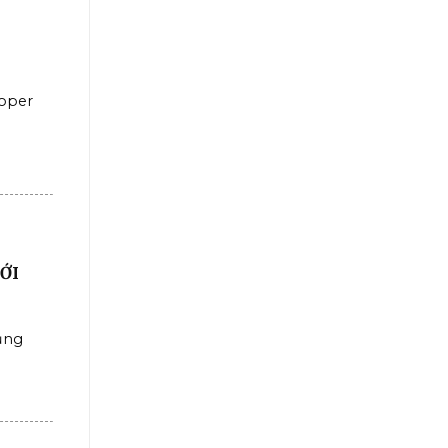
roper
ỚI
ụng