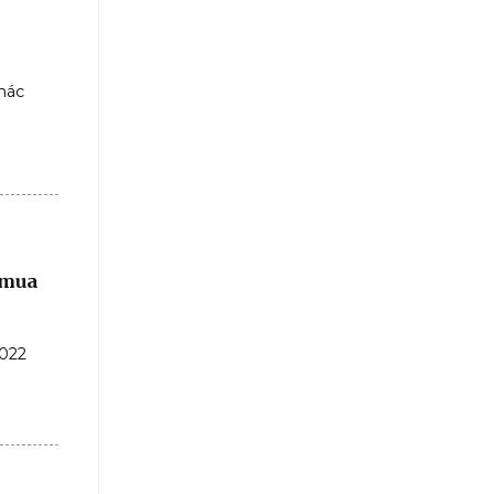
hác
 mua
022