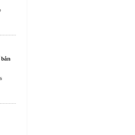
e
ế bản
i