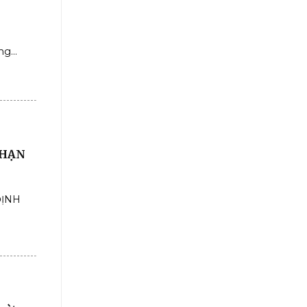
g...
I HẠN
ĐỊNH