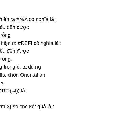
iện ra #N/A có nghĩa là :
iếu đến được
 rỗng
hiện ra #REF! có nghĩa là :
iếu đến được
 rỗng.
 trong ô, ta dù ng
lls, chọn Onentation
er
RT (-4)) là :
-3) sẽ cho kết quả là :