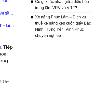
nhất
Có gì khác nhau giữa điều hòa
trung tâm VRV và VRF?
năm gần
Xe nâng Phúc Lâm – Dịch vụ
thuê xe nâng kẹp cuộn giấy Bắc
 + tài
Ninh, Hưng Yên, Vĩnh Phúc
chuyên nghiệp
u
. Tiếp
hoại
rong
ite-