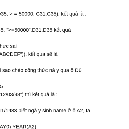
5, > = 50000, C31:C35), kết quả là :
35, “>=50000”,D31.D35 kết quả
thức sai
ABCDEF”)), kết qua sẽ là
hi sao chép công thức nà y qua ô D6
C5
/03/98”) thì kết quả là :
11/1983 biết ngà y sinh name ở ô A2, ta
AY0) YEAR(A2)