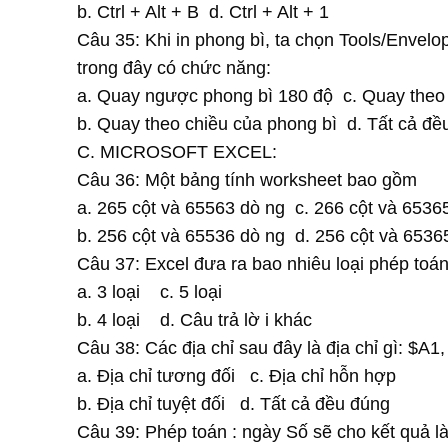
b. Ctrl + Alt + B d. Ctrl + Alt + 1
Câu 35: Khi in phong bì, ta chọn Tools/Envelo
trong đây có chức năng:
a. Quay ngược phong bì 180 độ c. Quay theo 
b. Quay theo chiều của phong bì d. Tất cả đều
C. MICROSOFT EXCEL:
Câu 36: Một bảng tính worksheet bao gồm
a. 265 cột và 65563 dò ng c. 266 cột và 6536
b. 256 cột và 65536 dò ng d. 256 cột và 6536
Câu 37: Excel đưa ra bao nhiêu loại phép toán
a. 3 loại c. 5 loại
b. 4 loại d. Câu trả lờ i khác
Câu 38: Các địa chỉ sau đây là địa chỉ gì: $A
a. Địa chỉ tương đối c. Địa chỉ hỗn hợp
b. Địa chỉ tuyệt đối d. Tất cả đều đúng
Câu 39: Phép toán : ngày Số sẽ cho kết quả là