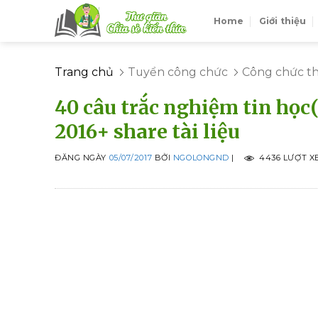
Skip
Home
Giới thiệu
to
content
Trang chủ
Tuyển công chức
Công chức t
40 câu trắc nghiệm tin học(
2016+ share tài liệu
ĐĂNG NGÀY
05/07/2017
BỞI
NGOLONGND
|
4436 LƯỢT X