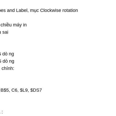
pes and Label, mục Clockwise rotation
chiều máy in
 sai
5 dò ng
5 dò ng
 chính:
1, B$5, C6, $L9, $DS7
 :