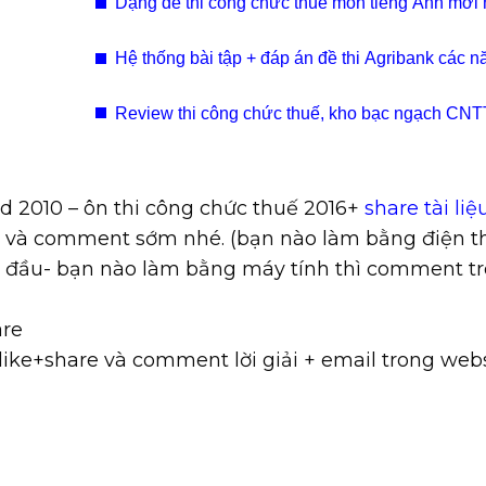
Dạng đề thi công chức thuế môn tiếng Anh mới 
Hệ thống bài tập + đáp án đề thi Agribank các 
đây
Review thi công chức thuế, kho bạc ngạch CNTT
liệu
rd 2010 – ôn thi công chức thuế 2016+
share tài liệ
iải và comment sớm nhé. (bạn nào làm bằng điện t
n đầu- bạn nào làm bằng máy tính thì comment t
are
 like+share và comment lời giải + email trong webs