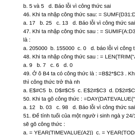
b. 5 và 5 d. Báo lỗi vì công thức sai
46. Khi ta nhập công thức sau: = SUMF(D31:D3
a. 17 b. 25 c. 13 d. Báo lỗi vì công thức sai
47. Khi ta nhập công thức sau : = SUMIF(A:D
là :
a. 205000 b. 155000 c. 0 d. báo lỗi vì công 
48. Khi ta nhập công thức sau : = LEN(TRIM(“
a. 9 b. 7 c. 6 d. 0
49. Ở ô B4 ta có công thức là : =B$2*$C3 . K
thì công thức trở thà nh
a. E$#C5 b. D$#$C5 c. E$2#$C3 d. D$2#$
50. Khi ta gõ công thức : =DAY(DATEVALUE(“12
a. 12 b. 03 c. 98 d. Báo lỗi vì công thức sai
51. Để tính tuổi của một ngườ i sinh ngà y 24/
sẽ gõ công thức :
a. = YEAR(TIMEVALUE(A2)) c. = YEAR(TOD