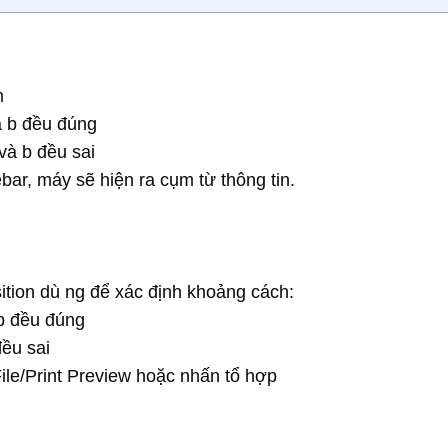
m
và b đều đúng
 và b đều sai
ar, máy sẽ hiện ra cụm từ thông tin.
ition dù ng để xác định khoảng cách:
 b đều đúng
đều sai
 File/Print Preview hoặc nhấn tổ hợp