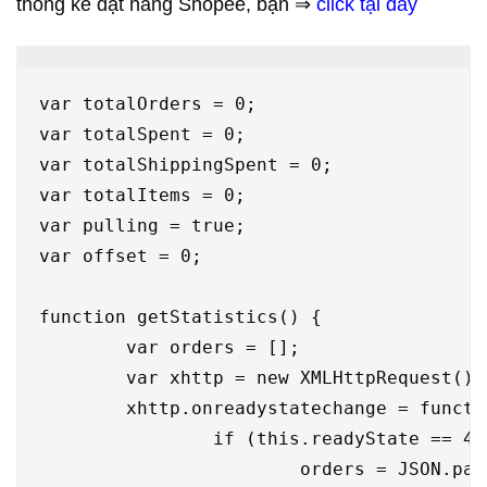
thống kê đặt hàng Shopee, bạn ⇒
click tại đây
var totalOrders = 0;

var totalSpent = 0;

var totalShippingSpent = 0;

var totalItems = 0;

var pulling = true;

var offset = 0;

function getStatistics() {

	var orders = [];

	var xhttp = new XMLHttpRequest();

	xhttp.onreadystatechange = function() {

		if (this.readyState == 4 && this.status == 200) {

			orders = JSON.parse(this.responseText)['orders'];
