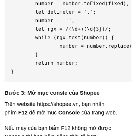
	number = number.toFixed(fixed);

	let delimeter = ',';

	number += '';

	let rgx = /(\d+)(\d{3})/;

	while (rgx.test(number)) {

		number = number.replace(rgx, '$1' + delimeter + '$2');

	}

	return number;

}
Bước 3: Mở mục consle của Shopee
Trên website https://shopee.vn, bạn nhấn
phím
F12
để mở mục
Console
của trang web.
Nếu máy của bạn bấm F12 không mở được