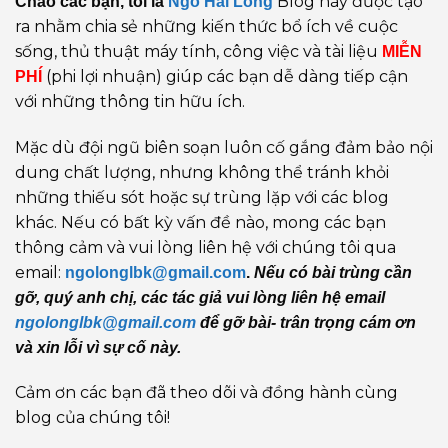
Blog này được tạo
Chào các bạn, tôi là
Ngô Hải Long
ra nhằm chia sẻ những kiến thức bổ ích về cuộc
sống, thủ thuật máy tính, công việc và tài liệu
MIỄN
(phi lợi nhuận) giúp các bạn dễ dàng tiếp cận
PHÍ
với những thông tin hữu ích.
Mặc dù đội ngũ biên soạn luôn cố gắng đảm bảo nội
dung chất lượng, nhưng không thể tránh khỏi
những thiếu sót hoặc sự trùng lặp với các blog
khác. Nếu có bất kỳ vấn đề nào, mong các bạn
thông cảm và vui lòng liên hệ với chúng tôi qua
email:
ngolonglbk@gmail.com
.
Nếu có bài trùng cần
gỡ, quý anh chị, các tác giả vui lòng liên hệ email
ngolonglbk@gmail.com
để gỡ bài- trân trọng cám ơn
và xin lỗi vì sự cố này.
Cảm ơn các bạn đã theo dõi và đồng hành cùng
blog của chúng tôi!