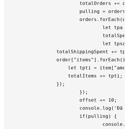
			totalOrders += orders.length;

			pulling = orders.length >= 10;

			orders.forEach(order => {

				let tpa = order["paid_amount"] / 100000;

				totalSpent += tpa;

				let tpsa = order["shipping_fee"] / 100000;

                totalShippingSpent += tpsa
                order["items"].forEach(ite
                    let tpti = item["amoun
                    totalItems += tpti;

                });

			});

			offset += 10;

			console.log('Đã lấy được: ' + totalOrders + ' đơn hàng');

			if(pulling) {

				console.log('Đang kéo thêm...');
