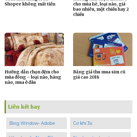
Shopee không mất tiền
cho mùa hè, loại nào, giá
bao nhiêu, một chiều hay 2
chiều
Hướng dẫn chọn đệm cho
Bảng giá thu mua sim cũ
mùa đông – loại nào, hãng
giá cao 2018
nào, mua ở đâu
Liên kết hay
Blog Window- Adobe
Cơ khí 3s