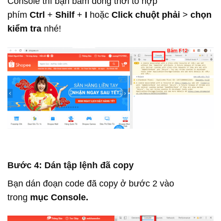
Console thì bạn bấm đồng thời tổ hợp
phím
Ctrl
+
Shilf
+
I
hoặc
Click chuột phải
>
chọn
kiểm tra
nhé!
Bước 4: Dán tập lệnh đã copy
Bạn dán đoạn code đã copy ở bước 2 vào
trong
mục Console.