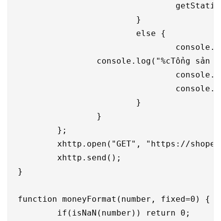
				getStatistics();

			}

			else {

				console.log("%cTổng đơn hàng đã giao: "+"%c"+moneyFormat(totalOrders), "font-size: 30px;","font-size: 30px; color:red");

                console.log("%cTổng sản p
				console.log("%cTổng chi tiêu: "+"%c"+moneyFormat(totalSpent)+"đ", "font-size: 30px;","font-size: 30px; color:red");

				console.log("%cTổng tiền ship: "+"%c"+moneyFormat(totalShippingSpent)+"đ", "font-size: 30px;","font-size: 30px; color:red");

			}

		}

	};

	xhttp.open("GET", "https://shopee.vn/api/v1/orders/?order_type=3&offset=" + offset + "&limit=10", true);

	xhttp.send();

}

function moneyFormat(number, fixed=0) {

	if(isNaN(number)) return 0;
