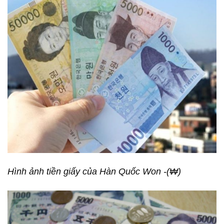
Hình ảnh tiền giấy của Hàn Quốc Won -(₩)