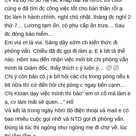
Cv và bộ hồ sơ rải rác khắp đất và nước thì cuôi
cùng e đã tìm đc công việc tốt cho bản thân rồi ạ.
Đc làm h hành chính, nghỉ chủ nhật, tháng đc nghỉ 2
thứ 7… Lương tạm ổn, có phụ cấp ăn trưa… Sau
đc đóng bảo hiểm…
Em vui ơi là vui. Sáng dậy sớm cb kiến thức đi
phỏng vấn. Chiều đã đc gọi đi làm ạ. E k bit tả thế
nào. Hôm sau đến nhận việc mới bít chị phỏng vấn
mình là Gi
ám đốc, thấy thích c ý luôn ý…
🙂
🙂
Chị ý còn bảo có j k bít hỏi các chị trong pòng nếu k
bit nữa thì cứ đến hỏi chị pòng c ngay bên cạnh…
Chị Ktoan dạy việc mình thì bảo” em ơi cố mà làm e
ạ, cv làm mãi sẽ quen…” Hố
Và kết là trong ngày hôm đó điện thoại và mail e có
bao nhiêu cuộc gọi nhỡ và NTD gọi đi phỏng vấn.
Đúng là lúc thì ngóng như ngóng mẹ đi chợ về, lúc