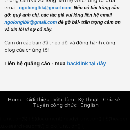
thông cảm và vui lòng liên hệ với chúng tôi qua
email:
ngolonglbk@gmail.com
.
Nếu có bài trùng cần
gỡ, quý anh chị, các tác giả vui lòng liên hệ email
ngolonglbk@gmail.com
để gỡ bài- trân trọng cám ơn
và xin lỗi vì sự cố này.
Cảm ơn các bạn đã theo dõi và đồng hành cùng
blog của chúng tôi!
Liên hệ quảng cáo - mua
backlink
tại đây
Home
Giới thiệu
Việc làm
Kỹ thuật
Chia sẻ
Tuyển công chức
English
(function($) { $(document).ready(function() { $('header
.ux-search-submit').click(function() {