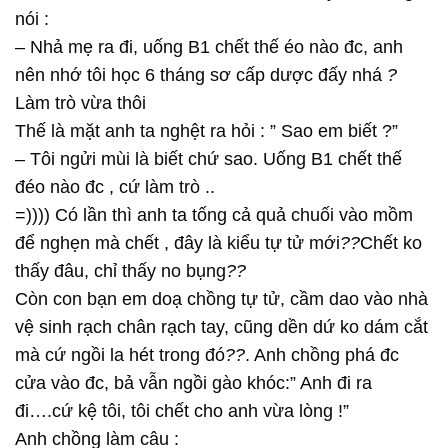
nói :
– Nhả mẹ ra đi, uống B1 chết thế éo nào đc, anh
nên nhớ tôi học 6 tháng sơ cấp dược đấy nhá
?
Làm trò vừa thôi
Thế là mặt anh ta nghệt ra hỏi : ” Sao em biết ?”
– Tôi ngửi mùi là biết chứ sao. Uống B1 chết thế
đéo nào đc , cứ làm trò ..
=)))) Có lần thì anh ta tống cả quả chuối vào mồm
để nghẹn mà chết , đây là kiểu tự tử mớ
i
?
?
Chết ko
thấy đâu, chỉ thấy no bụng
?
?
Còn con bạn em doạ chồng tự tử, cầm dao vào nhà
vệ sinh rạch chân rạch tay, cũng dền dứ ko dám cắt
mà cứ ngồi la hét trong đó
?
?
. Anh chồng phá đc
cửa vào đc, bả vẫn ngồi gào khóc:” Anh đi ra
đi….cứ kệ tôi, tôi chết cho anh vừa lòng !”
Anh chồng làm câu :