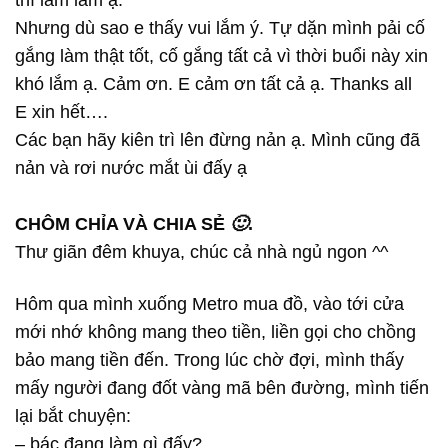
thì lắm lắm ạ.
Nhưng dù sao e thấy vui lắm ý. Tự dặn mình pải cố
gắng làm thật tốt, cố gắng tất cả vì thời buổi này xin
khó lắm ạ. Cảm ơn. E cảm ơn tất cả ạ. Thanks all
E xin hết….
Các bạn hãy kiên trì lên đừng nản ạ. Mình cũng đã
nản và rơi nước mắt ùi đấy ạ
CHÔM CHỈA VÀ CHIA SẺ
🙂
.
Thư giãn đêm khuya, chúc cả nhà ngủ ngon ^^
Hôm qua mình xuống Metro mua đồ, vào tới cửa
mới nhớ không mang theo tiền, liền gọi cho chồng
bảo mang tiền đến. Trong lúc chờ đợi, mình thấy
mấy người đang đốt vàng mã bên đường, mình tiến
lại bắt chuyện:
– bác đang làm gì đấy?