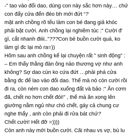
-” tao vào đổi dao, dùng con này sắc hơn này… chứ
con đấy cứa đến đéo bh mới đứt “
?
mặt anh chồng rõ tếu làm con bé đang giả khóc
phải bật cười. Anh chồng lại nghiêm túc :” Cười đ’
gì, cắt nhanh điiii..”
?
?
?
Con bé buồn cười quá, ko
làm gì đc lại mò ra=))
Hôm sau anh chồng kể lại chuyện rất ” sinh động” :
– Em thấy thằng đàn ông nào thương vợ như anh
không? Sợ dao cùn ko cứa đứt …phải phá cửa
bằng đc để lao vào đổi dao. Thế mà nó còn cười rồi
đi ra, còn ném con dao xuống đất và bảo :” Ăn cơm
đã, chết no hơn chết đói!” , thế mà ăn xong lên
giường nằm ngủ như chó chết, gáy cả chung cư
nghe thấy , anh còn phải đi rửa bát chứ
?
Chết cười! Hết đỡ =))))
Còn anh này mới buồn cười. Cãi nhau vs vợ, bù lu